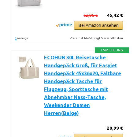
62,95 €
45,42 €
Bei Amazon ansehen
*
Preis inkl. MwSt., zzgl. Versandkosten
Anzeige
EMPFEHLUNG
ECOHUB 30L Reisetasche
Handgepäck Groß, für Easyjet
Handgepäck 45x36x20, Faltbare
Handgepäck Tasche für
Flugzeug, Sporttasche mit
Abnehmbar Nass-Tasche,
Weekender Damen
Herren(Beige)
20,99 €