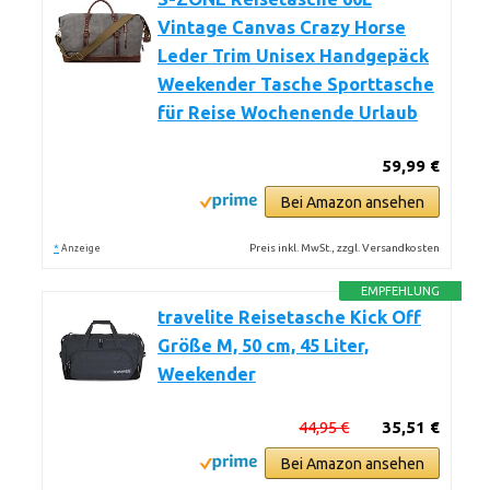
Vintage Canvas Crazy Horse
Leder Trim Unisex Handgepäck
Weekender Tasche Sporttasche
für Reise Wochenende Urlaub
59,99 €
Bei Amazon ansehen
*
Preis inkl. MwSt., zzgl. Versandkosten
Anzeige
EMPFEHLUNG
travelite Reisetasche Kick Off
Größe M, 50 cm, 45 Liter,
Weekender
44,95 €
35,51 €
Bei Amazon ansehen