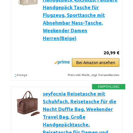
Handgepäck Tasche für
Flugzeug, Sporttasche mit
Abnehmbar Nass-Tasche,
Weekender Damen
Herren(Beige)
20,99 €
Bei Amazon ansehen
*
Preis inkl. MwSt., zzgl. Versandkosten
Anzeige
EMPFEHLUNG
seyfocnia Reisetasche mit
Schuhfach, Reisetasche für die
Nacht Duffle Bag, Weekender
Travel Bag, Große
Handgepäcktasche,
Reisetasche für Damen und