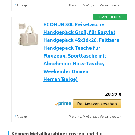
*
Preis inkl. MwSt., zzgl. Versandkosten
Anzeige
EMPFEHLUNG
ECOHUB 30L Reisetasche
Handgepäck Groß, für Easyjet
Handgepäck 45x36x20, Faltbare
Handgepäck Tasche für
Flugzeug, Sporttasche mit
Abnehmbar Nass-Tasche,
Weekender Damen
Herren(Beige)
20,99 €
Bei Amazon ansehen
*
Preis inkl. MwSt., zzgl. Versandkosten
Anzeige
Können Metallkarabiner rosten und die