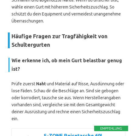
Schnallen und abgenutzte Nähte. Wenn du unsicher bist,
wähle einen Gurt mit höherem Sicherheitszuschlag. So
schützt du dein Equipment und vermeidest unangenehme
Überraschungen.
Häufige Fragen zur Tragfähigkeit von
Schultergurten
Wie erkenne ich, ob mein Gurt belastbar genug
ist?
Prüfe zuerst
Naht
und Material auf Risse, Ausdünnung oder
lose Fäden. Schau dir die Beschläge an. Sind sie gebogen
oder korrodiert, tausche sie aus. Wenn Herstellerangaben
vorhanden sind, vergleiche sie mit dem Gesamtgewicht
deiner Ausrüstung und rechne einen Sicherheitszuschlag
ein.
EMPFEHLUNG
S-ZONE Reisetasche 60L