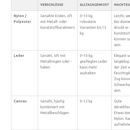
VERSCHLÜSSE
ALLTAGSGEWICHT
NACHTEI
Nylon /
Genähte Enden, oft
0–10 kg;
Leicht, we
Polyester
mit Metall- oder
robustere
Bei dünne
Kunststoffkarabinern
Varianten bis 15
drückt er
kg
Kunststof
können s
sein.
Leder
Genäht, oft mit
0–10 kg;
Elegant u
Metallringen oder -
gepflegtes Leder
langlebig
haken
kann mehr
der Zeit 
aushalten
Feuchtigk
Zug könn
Schwachp
sein.
Canvas
Genäht, häufig
0–12 kg
Gute
kombiniert mit
Abriebfest
Metallbeschlägen
Etwas stei
Nylon. Ka
aufnehme