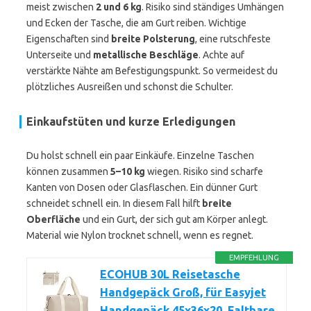
meist zwischen
2 und 6 kg
. Risiko sind ständiges Umhängen
und Ecken der Tasche, die am Gurt reiben. Wichtige
Eigenschaften sind
breite Polsterung
, eine rutschfeste
Unterseite und
metallische Beschläge
. Achte auf
verstärkte Nähte am Befestigungspunkt. So vermeidest du
plötzliches Ausreißen und schonst die Schulter.
Einkaufstüten und kurze Erledigungen
Du holst schnell ein paar Einkäufe. Einzelne Taschen
können zusammen
5–10 kg
wiegen. Risiko sind scharfe
Kanten von Dosen oder Glasflaschen. Ein dünner Gurt
schneidet schnell ein. In diesem Fall hilft
breite
Oberfläche
und ein Gurt, der sich gut am Körper anlegt.
Material wie Nylon trocknet schnell, wenn es regnet.
EMPFEHLUNG
ECOHUB 30L Reisetasche
Handgepäck Groß, für Easyjet
Handgepäck 45x36x20, Faltbare