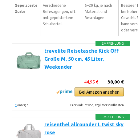
Gepolsterte
Verschiedene
5–20 kg, je nach
Besserer
Gurte
Befestigungen, oft
Material und
bei höhe
mit gepolstertem
Beschlägen
Gewicht. 
Schulterteil
kann vers
oder verr
EMPFEHLUNG
travelite Reisetasche Kick Off
Größe M, 50 cm, 45 Liter,
Weekender
44,95 €
38,00 €
Bei Amazon ansehen
*
Preis inkl. MwSt., zzgl. Versandkosten
Anzeige
EMPFEHLUNG
reisenthel allrounder L twist sky
rose