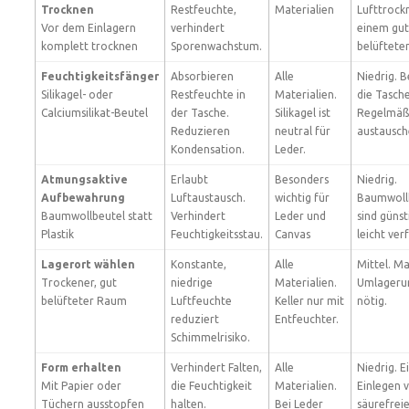
Trocknen
Restfeuchte,
Materialien
Lufttrock
Vor dem Einlagern
verhindert
einem gut
komplett trocknen
Sporenwachstum.
belüftete
Feuchtigkeitsfänger
Absorbieren
Alle
Niedrig. B
Silikagel- oder
Restfeuchte in
Materialien.
die Tasche
Calciumsilikat-Beutel
der Tasche.
Silikagel ist
Regelmäß
Reduzieren
neutral für
austausch
Kondensation.
Leder.
Atmungsaktive
Erlaubt
Besonders
Niedrig.
Aufbewahrung
Luftaustausch.
wichtig für
Baumwoll
Baumwollbeutel statt
Verhindert
Leder und
sind günst
Plastik
Feuchtigkeitsstau.
Canvas
leicht ver
Lagerort wählen
Konstante,
Alle
Mittel. M
Trockener, gut
niedrige
Materialien.
Umlageru
belüfteter Raum
Luftfeuchte
Keller nur mit
nötig.
reduziert
Entfeuchter.
Schimmelrisiko.
Form erhalten
Verhindert Falten,
Alle
Niedrig. E
Mit Papier oder
die Feuchtigkeit
Materialien.
Einlegen 
Tüchern ausstopfen
halten.
Bei Leder
säurefrei