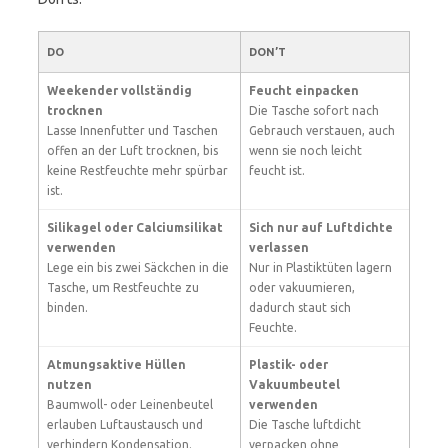
DO
DON’T
Weekender vollständig
Feucht einpacken
trocknen
Die Tasche sofort nach
Lasse Innenfutter und Taschen
Gebrauch verstauen, auch
offen an der Luft trocknen, bis
wenn sie noch leicht
keine Restfeuchte mehr spürbar
feucht ist.
ist.
Silikagel oder Calciumsilikat
Sich nur auf Luftdichte
verwenden
verlassen
Lege ein bis zwei Säckchen in die
Nur in Plastiktüten lagern
Tasche, um Restfeuchte zu
oder vakuumieren,
binden.
dadurch staut sich
Feuchte.
Atmungsaktive Hüllen
Plastik- oder
nutzen
Vakuumbeutel
Baumwoll- oder Leinenbeutel
verwenden
erlauben Luftaustausch und
Die Tasche luftdicht
verhindern Kondensation.
verpacken ohne