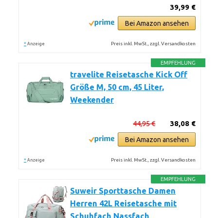
39,99 €
Bei Amazon ansehen
*
Preis inkl. MwSt., zzgl. Versandkosten
Anzeige
EMPFEHLUNG
travelite Reisetasche Kick Off
Größe M, 50 cm, 45 Liter,
Weekender
44,95 €
38,08 €
Bei Amazon ansehen
*
Preis inkl. MwSt., zzgl. Versandkosten
Anzeige
EMPFEHLUNG
Suweir Sporttasche Damen
Herren 42L Reisetasche mit
Schuhfach Nassfach