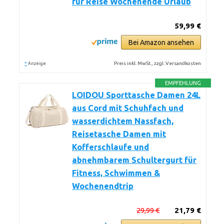
für Reise Wochenende Urlaub
59,99 €
Bei Amazon ansehen
*
Preis inkl. MwSt., zzgl. Versandkosten
Anzeige
EMPFEHLUNG
LOIDOU Sporttasche Damen 24L
aus Cord mit Schuhfach und
wasserdichtem Nassfach,
Reisetasche Damen mit
Kofferschlaufe und
abnehmbarem Schultergurt für
Fitness, Schwimmen &
Wochenendtrip
29,99 €
21,79 €