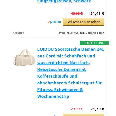
Flugzeug Reisen, Schwarz
42,98 €
31,41 €
Bei Amazon ansehen
*
Preis inkl. MwSt., zzgl. Versandkosten
Anzeige
EMPFEHLUNG
LOIDOU Sporttasche Damen 24L
aus Cord mit Schuhfach und
wasserdichtem Nassfach,
Reisetasche Damen mit
Kofferschlaufe und
abnehmbarem Schultergurt für
Fitness, Schwimmen &
Wochenendtrip
29,99 €
21,79 €