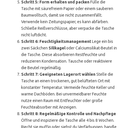
Schritt 5: Form erhalten und packen
Fülle die
Tasche mit säurefreiem Papier oder einem sauberen
Baumwolltuch, damit sie nicht zusammenfällt.
Verwende kein Zeitungspapier, es kann abfärben.
Schließe Reißverschlüsse, aber verpacke die Tasche
nicht luftdicht.
Schritt 6: Feuchtigkeitsmanagement
Lege ein bis
zwei Säckchen
Silikagel
oder Calciumsilikat-Beutel in
die Tasche. Diese absorbieren Restfeuchte und
reduzieren Kondensation. Tausche oder reaktiviere
die Beutel regelmäßig.
Schritt 7: Geeigneten Lagerort wählen
Stelle die
Tasche an einen trockenen, gut belüfteten Ort mit
konstanter Temperatur. Vermeide feuchte Keller und
warme Dachböden. Bei unvermeidbarer Feuchte
nutze einen Raum mit Entfeuchter oder große
Feuchteabsorber mit Anzeigen.
Schritt 8: Regelmäßige Kontrolle und Nachpflege
Öffne und inspiziere die Tasche alle 4 bis 8 Wochen.
Riecht sie muffig oder siehst du Verfärbungen, handle