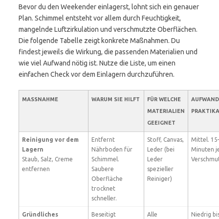
Bevor du den Weekender einlagerst, lohnt sich ein genauer
Plan. Schimmel entsteht vor allem durch Feuchtigkeit,
mangelnde Luftzirkulation und verschmutzte Oberflächen.
Die folgende Tabelle zeigt konkrete Maßnahmen. Du
findest jeweils die Wirkung, die passenden Materialien und
wie viel Aufwand nötig ist. Nutze die Liste, um einen
einfachen Check vor dem Einlagern durchzuführen.
MASSNAHME
WARUM SIE HILFT
FÜR WELCHE
AUFWAND
MATERIALIEN
PRAKTIKA
GEEIGNET
Reinigung vor dem
Entfernt
Stoff, Canvas,
Mittel. 15
Lagern
Nährboden für
Leder (bei
Minuten j
Staub, Salz, Creme
Schimmel.
Leder
Verschmu
entfernen
Saubere
spezieller
Oberfläche
Reiniger)
trocknet
schneller.
Gründliches
Beseitigt
Alle
Niedrig bi