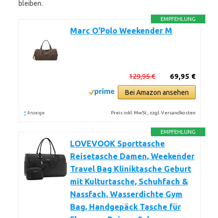
bleiben.
EMPFEHLUNG
Marc O'Polo Weekender M
129,95 €
69,95 €
Bei Amazon ansehen
*
Preis inkl. MwSt., zzgl. Versandkosten
Anzeige
EMPFEHLUNG
LOVEVOOK Sporttasche
Reisetasche Damen, Weekender
Travel Bag Kliniktasche Geburt
mit Kulturtasche, Schuhfach &
Nassfach, Wasserdichte Gym
Bag, Handgepäck Tasche für