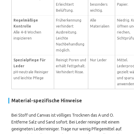
Erleichtert
besonders
Papier.
Belüftung.
wichtig.
Regelmäßige
Früherkennung
Alle
Niedrig. K
Kontrolle
verhindert
Materialien
öffnen un
Alle 4–8 Wochen
Ausbreitung.
riechen,
inspizieren
Leichte
Sichtprüf
Nachbehandlung
möglich.
Spezialpflege für
Reinigt Poren und
Nur Leder
Mittel.
Leder
erhält Fettgehalt.
Lederpro
pH-neutrale Reiniger
Verhindert Risse.
gezielt w
und leichte Pflege
und spar
anwenden
Material-spezifische Hinweise
Bei Stoff und Canvas ist völliges Trocknen das A und O.
Entferne Salz und Sand sofort. Bei Leder reinige mit einem
geeigneten Lederreiniger. Trage nur wenig Pflegemittel auf.