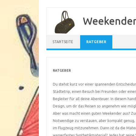
Zum
Inhalt
Weekender
springen
STARTSEITE
RATGEBER
RATGEBER
Du stehst kurz vor einer spannenden Entscheidu
Städtetrip, einen Besuch bei Freunden oder ein
Begleiter für all deine Abenteuer. In diesem hand
Design, um dir das Reisen so angenehm wie mög
Aber was macht einen guten Weekender aus? Zunäc
Notwendige zu verstauen, aber kompakt genug, 
im Flugzeug mitzunehmen. Dann ist da die Mater
wasserfestes Synthetikmaterial? Jedes hat seine