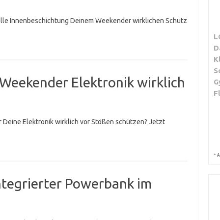
erielle Innenbeschichtung Deinem Weekender wirklichen Schutz
L
D
K
S
Weekender Elektronik wirklich
G
F
 Deine Elektronik wirklich vor Stößen schützen? Jetzt
*
A
ntegrierter Powerbank im