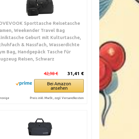
OVEVOOK Sporttasche Reisetasche
amen, Weekender Travel Bag
liniktasche Geburt mit Kulturtasche,
chuhfach & Nassfach, Wasserdichte
ym Bag, Handgepäck Tasche für
lugzeug Reisen, Schwarz
42,98 €
31,41 €
Bei Amazon
ansehen
Preis inkl. MwSt., zzgl. Versandkosten
nzeige