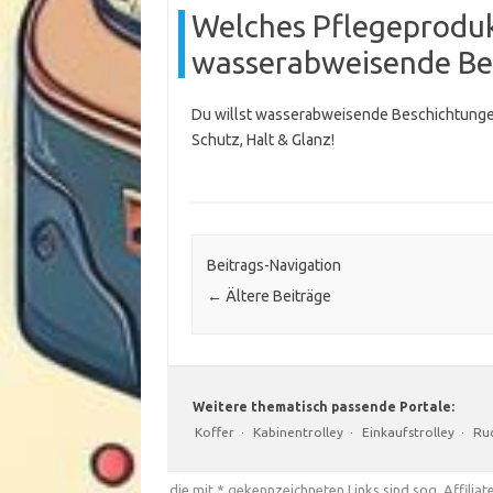
Welches Pflegeprodukt
wasserabweisende Be
Du willst wasserabweisende Beschichtungen
Schutz, Halt & Glanz!
Beitrags-Navigation
←
Ältere Beiträge
Weitere thematisch passende Portale:
Koffer
·
Kabinentrolley
·
Einkaufstrolley
·
Ru
die mit * gekennzeichneten Links sind sog. Affiliate