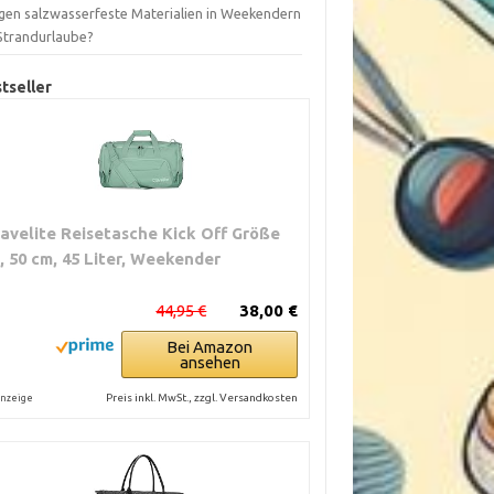
gen salzwasserfeste Materialien in Weekendern
 Strandurlaube?
tseller
ravelite Reisetasche Kick Off Größe
, 50 cm, 45 Liter, Weekender
44,95 €
38,00 €
Bei Amazon
ansehen
Preis inkl. MwSt., zzgl. Versandkosten
nzeige