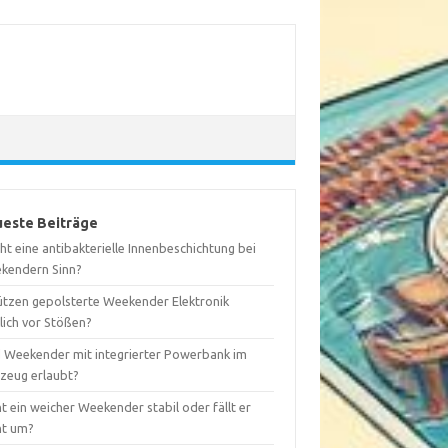
este Beiträge
t eine antibakterielle Innenbeschichtung bei
kendern Sinn?
ützen gepolsterte Weekender Elektronik
lich vor Stößen?
d Weekender mit integrierter Powerbank im
gzeug erlaubt?
t ein weicher Weekender stabil oder fällt er
ht um?