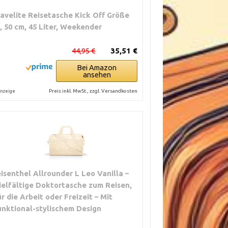
ravelite Reisetasche Kick Off Größe
, 50 cm, 45 Liter, Weekender
44,95 €
35,51 €
Bei Amazon
ansehen
Preis inkl. MwSt., zzgl. Versandkosten
nzeige
eisenthel Allrounder L Leo Vanilla –
ielfältige Doktortasche zum Reisen,
ür die Arbeit oder Freizeit – Mit
unktional-stylischem Design