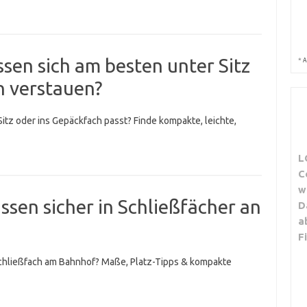
en sich am besten unter Sitz
*
A
n verstauen?
itz oder ins Gepäckfach passt? Finde kompakte, leichte,
L
C
w
sen sicher in Schließfächer an
D
a
F
chließfach am Bahnhof? Maße, Platz-Tipps & kompakte