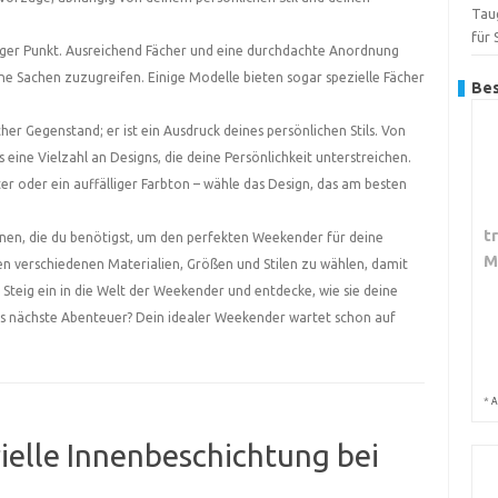
Tau
für
tiger Punkt. Ausreichend Fächer und eine durchdachte Anordnung
ine Sachen zuzugreifen. Einige Modelle bieten sogar spezielle Fächer
Bes
her Gegenstand; er ist ein Ausdruck deines persönlichen Stils. Von
es eine Vielzahl an Designs, die deine Persönlichkeit unterstreichen.
ter oder ein auffälliger Farbton – wähle das Design, das am besten
t
onen, die du benötigst, um den perfekten Weekender für deine
M
den verschiedenen Materialien, Größen und Stilen zu wählen, damit
Steig ein in die Welt der Weekender und entdecke, wie sie deine
as nächste Abenteuer? Dein idealer Weekender wartet schon auf
*
A
ielle Innenbeschichtung bei