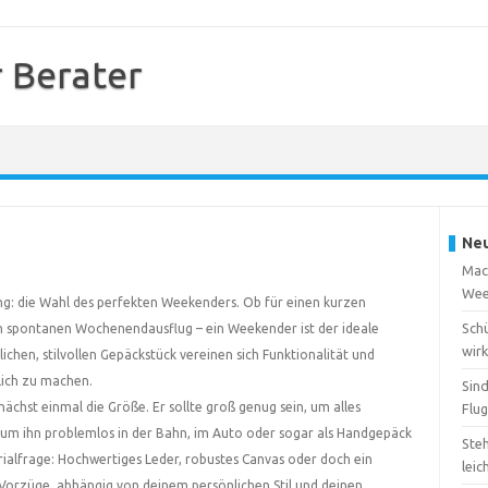
 Berater
Neu
Mach
Wee
ng: die Wahl des perfekten Weekenders. Ob für einen kurzen
Sch
en spontanen Wochenendausflug – ein Weekender ist der ideale
wirk
lichen, stilvollen Gepäckstück vereinen sich Funktionalität und
lich zu machen.
Sin
hst einmal die Größe. Er sollte groß genug sein, um alles
Flu
um ihn problemlos in der Bahn, im Auto oder sogar als Handgepäck
Steh
ialfrage: Hochwertiges Leder, robustes Canvas oder doch ein
leic
 Vorzüge, abhängig von deinem persönlichen Stil und deinen