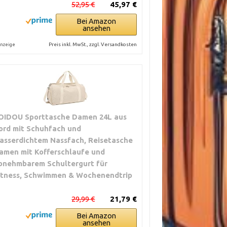
52,95 €
45,97 €
Bei Amazon
ansehen
Preis inkl. MwSt., zzgl. Versandkosten
nzeige
OIDOU Sporttasche Damen 24L aus
ord mit Schuhfach und
asserdichtem Nassfach, Reisetasche
amen mit Kofferschlaufe und
bnehmbarem Schultergurt für
itness, Schwimmen & Wochenendtrip
29,99 €
21,79 €
Bei Amazon
ansehen