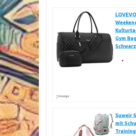
LOVEVOO
Weekende
Kulturta
Gym Bag
Schwarz
*
Anzeige
Suweir 
mit Sch
Training