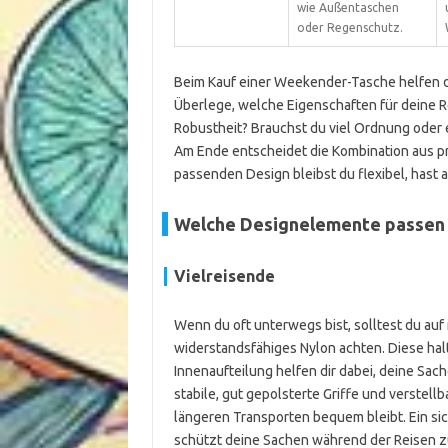
wie Außentaschen
oder Regenschutz.
Beim Kauf einer Weekender-Tasche helfen d
Überlege, welche Eigenschaften für deine Re
Robustheit? Brauchst du viel Ordnung oder 
Am Ende entscheidet die Kombination aus p
passenden Design bleibst du flexibel, hast al
Welche Designelemente passen 
Vielreisende
Wenn du oft unterwegs bist, solltest du au
widerstandsfähiges Nylon achten. Diese halt
Innenaufteilung helfen dir dabei, deine Sa
stabile, gut gepolsterte Griffe und verstell
längeren Transporten bequem bleibt. Ein sic
schützt deine Sachen während der Reisen zu