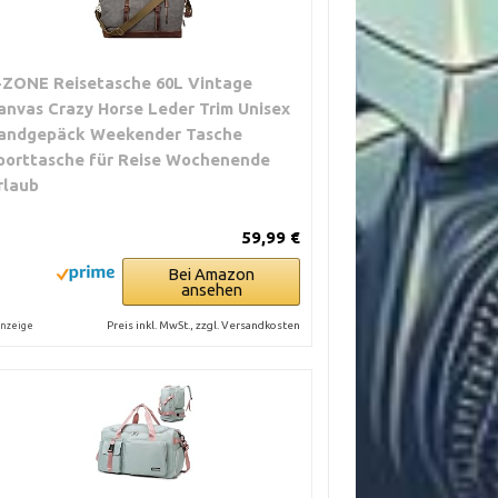
-ZONE Reisetasche 60L Vintage
anvas Crazy Horse Leder Trim Unisex
andgepäck Weekender Tasche
porttasche für Reise Wochenende
rlaub
59,99 €
Bei Amazon
ansehen
Preis inkl. MwSt., zzgl. Versandkosten
nzeige