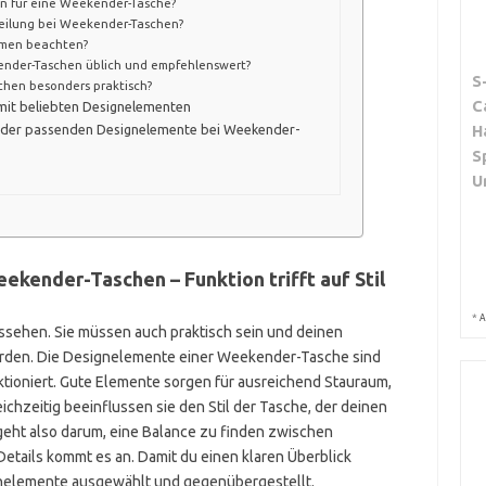
en für eine Weekender-Tasche?
teilung bei Weekender-Taschen?
iemen beachten?
ender-Taschen üblich und empfehlenswert?
S
chen besonders praktisch?
C
mit beliebten Designelementen
hl der passenden Designelemente bei Weekender-
H
S
U
kender-Taschen – Funktion trifft auf Stil
*
A
ssehen. Sie müssen auch praktisch sein und deinen
erden. Die Designelemente einer Weekender-Tasche sind
ktioniert. Gute Elemente sorgen für ausreichend Stauraum,
chzeitig beeinflussen sie den Stil der Tasche, der deinen
eht also darum, eine Balance zu finden zwischen
 Details kommt es an. Damit du einen klaren Überblick
gnelemente ausgewählt und gegenübergestellt.