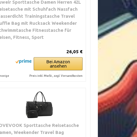
uweir Sporttasche Damen Herren 42L
eisetasche mit Schuhfach Nassfach
asserdicht Trainingstasche Travel
uffle Bag mit Rucksack Weekender
chwimmtasche Fitnesstasche für
eisen, Fitness, Sport
26,05 €
Bei Amazon
ansehen
Preis inkl. MwSt., zzgl. Versandkosten
nzeige
OVEVOOK Sporttasche Reisetasche
amen, Weekender Travel Bag