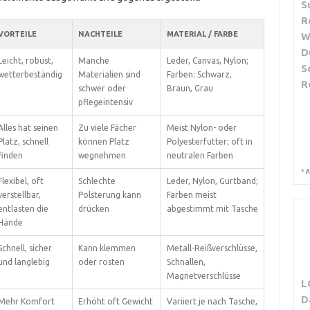
S
R
VORTEILE
NACHTEILE
MATERIAL / FARBE
W
D
Leicht, robust,
Manche
Leder, Canvas, Nylon;
S
wetterbeständig
Materialien sind
Farben: Schwarz,
R
schwer oder
Braun, Grau
pflegeintensiv
Alles hat seinen
Zu viele Fächer
Meist Nylon- oder
Platz, schnell
können Platz
Polyesterfutter; oft in
finden
wegnehmen
neutralen Farben
*
A
Flexibel, oft
Schlechte
Leder, Nylon, Gurtband;
verstellbar,
Polsterung kann
Farben meist
entlasten die
drücken
abgestimmt mit Tasche
Hände
Schnell, sicher
Kann klemmen
Metall-Reißverschlüsse,
und langlebig
oder rosten
Schnallen,
Magnetverschlüsse
L
D
Mehr Komfort
Erhöht oft Gewicht
Variiert je nach Tasche,