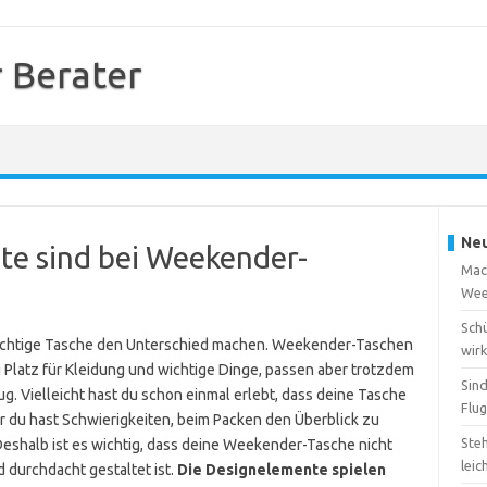
 Berater
Neu
e sind bei Weekender-
Mach
Wee
Sch
 richtige Tasche den Unterschied machen. Weekender-Taschen
wirk
 Platz für Kleidung und wichtige Dinge, passen aber trotzdem
Sin
g. Vielleicht hast du schon einmal erlebt, dass deine Tasche
Flu
r du hast Schwierigkeiten, beim Packen den Überblick zu
Steh
 Deshalb ist es wichtig, dass deine Weekender-Tasche nicht
leic
d durchdacht gestaltet ist.
Die Designelemente spielen