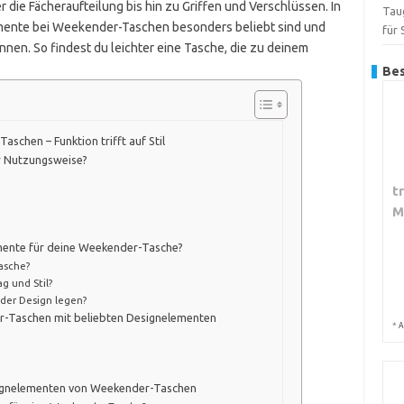
 die Fächeraufteilung bis hin zu Griffen und Verschlüssen. In
Tau
emente bei Weekender-Taschen besonders beliebt sind und
für
nnen. So findest du leichter eine Tasche, die zu deinem
Bes
schen – Funktion trifft auf Stil
r Nutzungsweise?
t
M
mente für deine Weekender-Tasche?
asche?
g und Stil?
der Design legen?
r-Taschen mit beliebten Designelementen
*
A
esignelementen von Weekender-Taschen