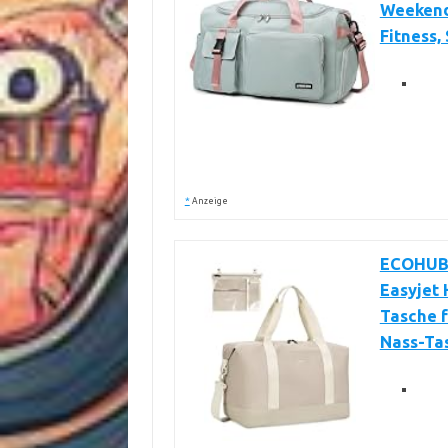
Weekend
Fitness,
*
Anzeige
ECOHUB 
Easyjet
Tasche 
Nass-Ta