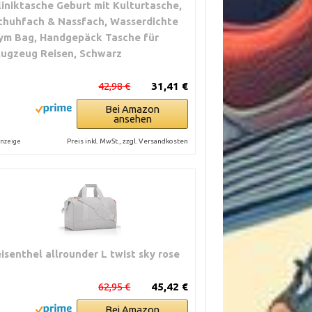
liniktasche Geburt mit Kulturtasche,
chuhfach & Nassfach, Wasserdichte
ym Bag, Handgepäck Tasche für
lugzeug Reisen, Schwarz
42,98 €
31,41 €
Bei Amazon
ansehen
Preis inkl. MwSt., zzgl. Versandkosten
nzeige
eisenthel allrounder L twist sky rose
62,95 €
45,42 €
Bei Amazon