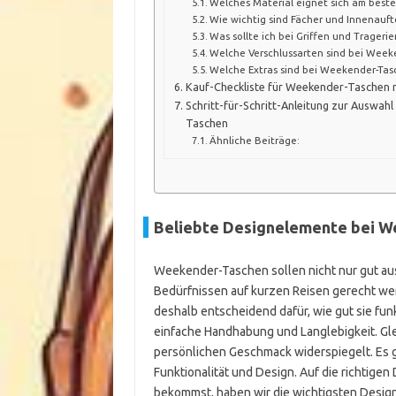
Welches Material eignet sich am best
Wie wichtig sind Fächer und Innenauf
Was sollte ich bei Griffen und Trager
Welche Verschlussarten sind bei Week
Welche Extras sind bei Weekender-Tas
Kauf-Checkliste für Weekender-Taschen 
Schritt-für-Schritt-Anleitung zur Auswa
Taschen
Ähnliche Beiträge:
Beliebte Designelemente bei Wee
Weekender-Taschen sollen nicht nur gut au
Bedürfnissen auf kurzen Reisen gerecht w
deshalb entscheidend dafür, wie gut sie fun
einfache Handhabung und Langlebigkeit. Glei
persönlichen Geschmack widerspiegelt. Es g
Funktionalität und Design. Auf die richtigen
bekommst, haben wir die wichtigsten Desi