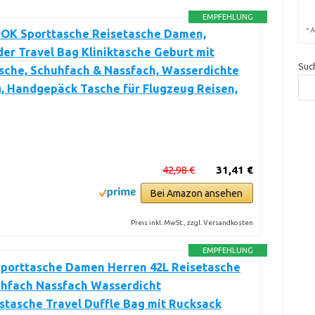
EMPFEHLUNG
*
A
K Sporttasche Reisetasche Damen,
r Travel Bag Kliniktasche Geburt mit
Suc
sche, Schuhfach & Nassfach, Wasserdichte
, Handgepäck Tasche für Flugzeug Reisen,
42,98 €
31,41 €
Bei Amazon ansehen
Preis inkl. MwSt., zzgl. Versandkosten
EMPFEHLUNG
Sporttasche Damen Herren 42L Reisetasche
uhfach Nassfach Wasserdicht
stasche Travel Duffle Bag mit Rucksack