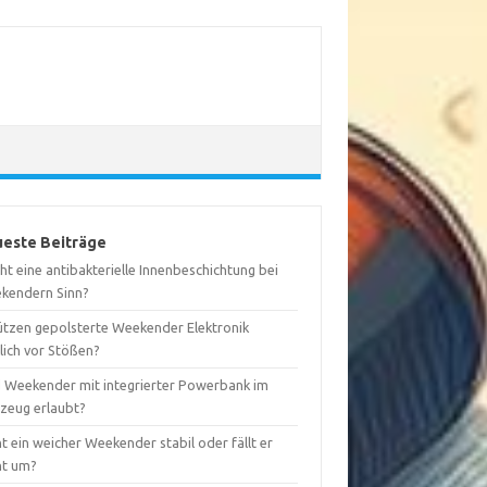
este Beiträge
t eine antibakterielle Innenbeschichtung bei
kendern Sinn?
ützen gepolsterte Weekender Elektronik
lich vor Stößen?
d Weekender mit integrierter Powerbank im
gzeug erlaubt?
t ein weicher Weekender stabil oder fällt er
ht um?