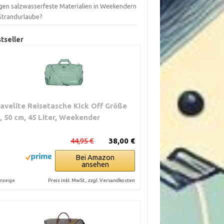
gen salzwasserfeste Materialien in Weekendern
 Strandurlaube?
tseller
ravelite Reisetasche Kick Off Größe
, 50 cm, 45 Liter, Weekender
44,95 €
38,00 €
Bei Amazon
ansehen
Preis inkl. MwSt., zzgl. Versandkosten
nzeige