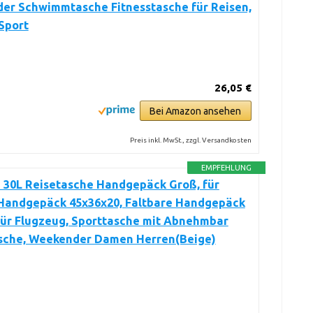
er Schwimmtasche Fitnesstasche für Reisen,
 Sport
26,05 €
Bei Amazon ansehen
Preis inkl. MwSt., zzgl. Versandkosten
EMPFEHLUNG
30L Reisetasche Handgepäck Groß, für
 Handgepäck 45x36x20, Faltbare Handgepäck
für Flugzeug, Sporttasche mit Abnehmbar
sche, Weekender Damen Herren(Beige)