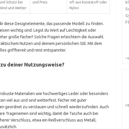
K
und Schutz bei
und Preis
oft aus Kunststoff oder
Wind und Wetter
Nylon
S
G
F
ir diese Designelemente, das passende Modell zu finden.
isen wichtig sind. Legst du Wert auf Leichtigkeit oder
eher große Fächer? Solche Fragen erleichtern die Auswahl.
raktischem Nutzen und deinem persönlichen Stil. Mit dem
les griffbereit und reist entspannter.
*
A
zu deiner Nutzungsweise?
f robuste Materialien wie hochwertiges Leder oder besonders
en viel aus und sind wetterfest. Fächer mit guter
r
chen geordnet zu verstauen und schnell wiederzufinden. Auch
bare Trageriemen sind wichtig, damit die Tasche auch bei
herer Verschluss, etwa ein Reißverschluss aus Metall,
sätzlich.