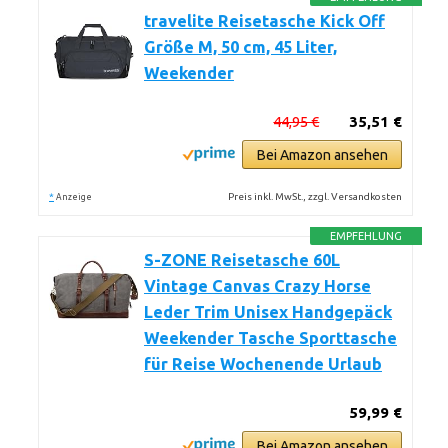
travelite Reisetasche Kick Off
Größe M, 50 cm, 45 Liter,
Weekender
44,95 €
35,51 €
Bei Amazon ansehen
*
Preis inkl. MwSt., zzgl. Versandkosten
Anzeige
EMPFEHLUNG
S-ZONE Reisetasche 60L
Vintage Canvas Crazy Horse
Leder Trim Unisex Handgepäck
Weekender Tasche Sporttasche
für Reise Wochenende Urlaub
59,99 €
Bei Amazon ansehen