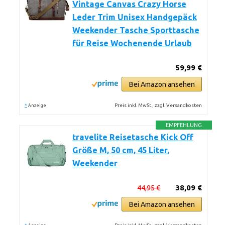
Vintage Canvas Crazy Horse
Leder Trim Unisex Handgepäck
Weekender Tasche Sporttasche
für Reise Wochenende Urlaub
59,99 €
Bei Amazon ansehen
*
Preis inkl. MwSt., zzgl. Versandkosten
Anzeige
EMPFEHLUNG
travelite Reisetasche Kick Off
Größe M, 50 cm, 45 Liter,
Weekender
44,95 €
38,09 €
Bei Amazon ansehen