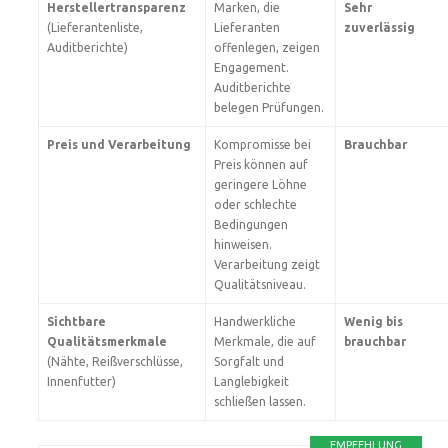
Herstellertransparenz
Marken, die
Sehr
(Lieferantenliste,
Lieferanten
zuverlässig
Auditberichte)
offenlegen, zeigen
Engagement.
Auditberichte
belegen Prüfungen.
Preis und Verarbeitung
Kompromisse bei
Brauchbar
Preis können auf
geringere Löhne
oder schlechte
Bedingungen
hinweisen.
Verarbeitung zeigt
Qualitätsniveau.
Sichtbare
Handwerkliche
Wenig bis
Qualitätsmerkmale
Merkmale, die auf
brauchbar
(Nähte, Reißverschlüsse,
Sorgfalt und
Innenfutter)
Langlebigkeit
schließen lassen.
EMPFEHLUNG