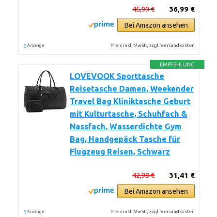
45,99 €
36,99 €
Bei Amazon ansehen
*
Preis inkl. MwSt., zzgl. Versandkosten
Anzeige
EMPFEHLUNG
LOVEVOOK Sporttasche
Reisetasche Damen, Weekender
Travel Bag Kliniktasche Geburt
mit Kulturtasche, Schuhfach &
Nassfach, Wasserdichte Gym
Bag, Handgepäck Tasche für
Flugzeug Reisen, Schwarz
42,98 €
31,41 €
Bei Amazon ansehen
*
Preis inkl. MwSt., zzgl. Versandkosten
Anzeige