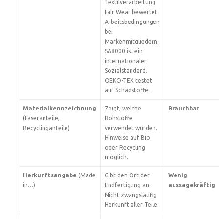
Textilverarbeitung.
Fair Wear bewertet
Arbeitsbedingungen
bei
Markenmitgliedern.
SA8000 ist ein
internationaler
Sozialstandard.
OEKO-TEX testet
auf Schadstoffe.
Materialkennzeichnung
Zeigt, welche
Brauchbar
(Faseranteile,
Rohstoffe
Recyclinganteile)
verwendet wurden.
Hinweise auf Bio
oder Recycling
möglich.
Herkunftsangabe
(Made
Gibt den Ort der
Wenig
in…)
Endfertigung an.
aussagekräftig
Nicht zwangsläufig
Herkunft aller Teile.