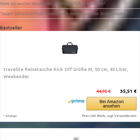
Steht ein weicher Weekender stabil oder fällt er leicht um?
Taugen salzwasserfeste Materialien in Weekendern für Strandurlaube?
Bestseller
travelite Reisetasche Kick Off Größe M, 50 cm, 45 Liter,
Weekender
44,95 €
35,51 €
Bei Amazon
ansehen
*
Preis inkl. MwSt., zzgl. Versandkosten
Anzeige