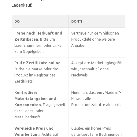
Ladenkauf.
DO
DON’T
Frage nach Herkunft und
Vertraue nur dem hübschen
Zertifikaten
. Bitte um
Produktbild ohne weitere
Lizenznummern oder Links
Angaben.
zum Siegelgeber.
Prüfe Zertifikate online
.
Akzeptiere Marketingbegriffe
Suche die Marke oder das
wie „nachhaltig“ ohne
Produkt im Register des
Nachweis.
Zertifikats.
Kontrolliere
Nimm an, dass ein „Made in“-
Materialangaben und
Hinweis alle
Komponenten
. Frage gezielt
Produktionsschritte abdeckt.
nach Leder- oder
Metallherkunft.
Vergleiche Preis und
Glaube, ein hoher Preis
Verarbeitung
. Achte auf
garantiert faire Bedingungen.