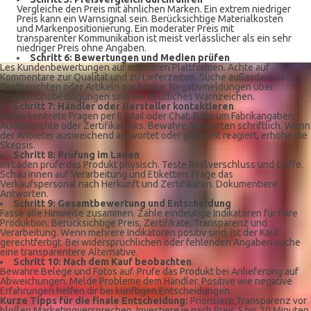
Vergleiche den Preis mit ähnlichen Marken. Ein extrem niedriger
Preis kann ein Warnsignal sein. Berücksichtige Materialkosten
und Markenpositionierung. Ein moderater Preis mit
transparenter Kommunikation ist meist verlässlicher als ein sehr
niedriger Preis ohne Angaben.
Schritt 6: Bewertungen und Medien prüfen
Les Kundenbewertungen auf mehreren Plattformen. Achte auf
Kommentare zur Qualität und zu Lieferzeiten. Suche außerdem nach
Testberichten oder Artikeln zur Marke. Negativmeldungen über
Produktionsbedingungen sind ein deutliches Warnzeichen.
Schritt 7: Händler oder Hersteller kontaktieren
Stelle konkrete Fragen per E-Mail oder Chat. Bitte um Fabrikangaben,
Auditberichte oder Zertifikatlinks. Bewahre Antworten schriftlich. Wenn
der Anbieter ausweichend antwortet oder gar nicht reagiert, erhöhe die
Skepsis.
Schritt 8: Prüfung im Laden
Im Laden prüfe das Produkt physisch. Teste Reißverschluss und Griffe.
Schau innen auf Verarbeitung und Etiketten. Frage das
Verkaufspersonal nach Herkunft und Zertifikaten. Dokumentiere
Antworten.
Schritt 9: Gesamtbewertung und Entscheidung
Fasse alle Hinweise zusammen. Zähle eindeutige Indikatoren für faire
Produktion. Berücksichtige Preis, Zertifikate, Transparenz und
Verarbeitung. Wenn mehrere Indikatoren positiv sind, ist der Kauf
gerechtfertigt. Bei widersprüchlichen oder fehlenden Angaben suche
eine transparentere Alternative.
Schritt 10: Nach dem Kauf beobachten
Bewahre Belege und Fotos auf. Prüfe das Produkt bei Anlieferung auf
Abweichungen. Melde Probleme dem Händler. Positive wie negative
Erfahrungen helfen dir bei künftigen Entscheidungen.
Kurze Tipps für die finale Entscheidung:
Priorisiere Transparenz vor
bloßen Marketingversprechen. Investiere je nach Preis 5 bis 20 Minuten