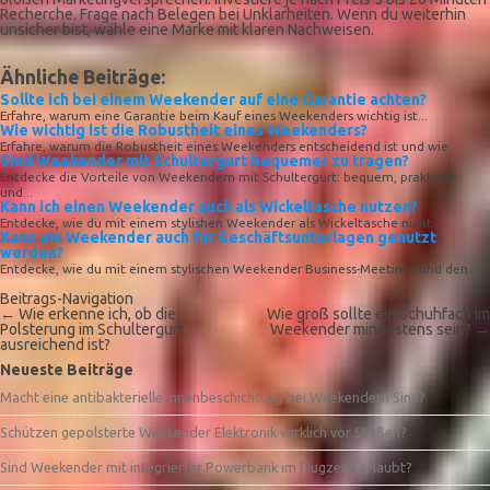
Recherche. Frage nach Belegen bei Unklarheiten. Wenn du weiterhin
unsicher bist, wähle eine Marke mit klaren Nachweisen.
Ähnliche Beiträge:
Sollte ich bei einem Weekender auf eine Garantie achten?
Erfahre, warum eine Garantie beim Kauf eines Weekenders wichtig ist...
Wie wichtig ist die Robustheit eines Weekenders?
Erfahre, warum die Robustheit eines Weekenders entscheidend ist und wie...
Sind Weekender mit Schultergurt bequemer zu tragen?
Entdecke die Vorteile von Weekendern mit Schultergurt: bequem, praktisch
und...
Kann ich einen Weekender auch als Wickeltasche nutzen?
Entdecke, wie du mit einem stylishen Weekender als Wickeltasche nicht...
Kann ein Weekender auch für Geschäftsunterlagen genutzt
werden?
Entdecke, wie du mit einem stylischen Weekender Business-Meetings und den...
Beitrags-Navigation
←
Wie erkenne ich, ob die
Wie groß sollte ein Schuhfach im
Polsterung im Schultergurt
Weekender mindestens sein?
→
ausreichend ist?
Neueste Beiträge
Macht eine antibakterielle Innenbeschichtung bei Weekendern Sinn?
Schützen gepolsterte Weekender Elektronik wirklich vor Stößen?
Sind Weekender mit integrierter Powerbank im Flugzeug erlaubt?