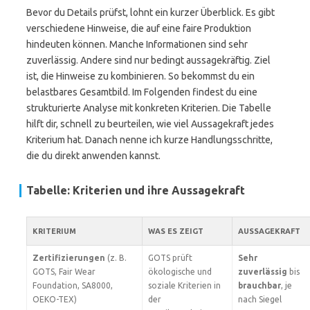
Bevor du Details prüfst, lohnt ein kurzer Überblick. Es gibt
verschiedene Hinweise, die auf eine faire Produktion
hindeuten können. Manche Informationen sind sehr
zuverlässig. Andere sind nur bedingt aussagekräftig. Ziel
ist, die Hinweise zu kombinieren. So bekommst du ein
belastbares Gesamtbild. Im Folgenden findest du eine
strukturierte Analyse mit konkreten Kriterien. Die Tabelle
hilft dir, schnell zu beurteilen, wie viel Aussagekraft jedes
Kriterium hat. Danach nenne ich kurze Handlungsschritte,
die du direkt anwenden kannst.
Tabelle: Kriterien und ihre Aussagekraft
KRITERIUM
WAS ES ZEIGT
AUSSAGEKRAFT
Zertifizierungen
(z. B.
GOTS prüft
Sehr
GOTS, Fair Wear
ökologische und
zuverlässig
bis
Foundation, SA8000,
soziale Kriterien in
brauchbar
, je
OEKO-TEX)
der
nach Siegel