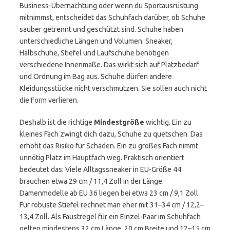
Business-Übernachtung oder wenn du Sportausrüstung
mitnimmst, entscheidet das Schuhfach darüber, ob Schuhe
sauber getrennt und geschützt sind. Schuhe haben
unterschiedliche Längen und Volumen. Sneaker,
Halbschuhe, Stiefel und Laufschuhe benötigen
verschiedene Innenmaße. Das wirkt sich auf Platzbedarf
und Ordnung im Bag aus. Schuhe dürfen andere
Kleidungsstücke nicht verschmutzen. Sie sollen auch nicht
die Form verlieren.
Deshalb ist die richtige
Mindestgröße
wichtig. Ein zu
kleines Fach zwingt dich dazu, Schuhe zu quetschen. Das
erhöht das Risiko für Schäden. Ein zu großes Fach nimmt
unnötig Platz im Hauptfach weg. Praktisch orientiert
bedeutet das: Viele Alltagssneaker in EU-Größe 44
brauchen etwa 29 cm / 11,4 Zoll in der Länge.
Damenmodelle ab EU 36 liegen bei etwa 23 cm / 9,1 Zoll.
Für robuste Stiefel rechnet man eher mit 31–34 cm / 12,2–
13,4 Zoll. Als Faustregel für ein Einzel-Paar im Schuhfach
gelten mindestens 32 cm Länge, 20 cm Breite und 12–15 cm