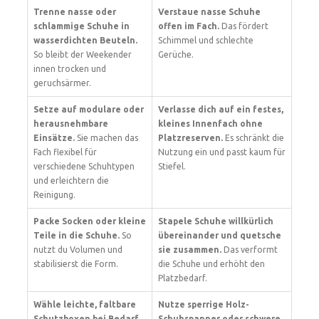
Trenne nasse oder
Verstaue nasse Schuhe
schlammige Schuhe in
offen im Fach.
Das fördert
wasserdichten Beuteln.
Schimmel und schlechte
So bleibt der Weekender
Gerüche.
innen trocken und
geruchsärmer.
Setze auf modulare oder
Verlasse dich auf ein festes,
herausnehmbare
kleines Innenfach ohne
Einsätze.
Sie machen das
Platzreserven.
Es schränkt die
Fach flexibel für
Nutzung ein und passt kaum für
verschiedene Schuhtypen
Stiefel.
und erleichtern die
Reinigung.
Packe Socken oder kleine
Stapele Schuhe willkürlich
Teile in die Schuhe.
So
übereinander und quetsche
nutzt du Volumen und
sie zusammen.
Das verformt
stabilisierst die Form.
die Schuhe und erhöht den
Platzbedarf.
Wähle leichte, faltbare
Nutze sperrige Holz-
Schutzboxen bei Bedarf.
Schuhspanner oder schwere