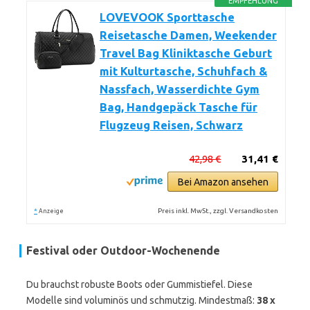
EMPFEHLUNG
LOVEVOOK Sporttasche
Reisetasche Damen, Weekender
Travel Bag Kliniktasche Geburt
mit Kulturtasche, Schuhfach &
Nassfach, Wasserdichte Gym
Bag, Handgepäck Tasche für
Flugzeug Reisen, Schwarz
42,98 €
31,41 €
Bei Amazon ansehen
*
Preis inkl. MwSt., zzgl. Versandkosten
Anzeige
Festival oder Outdoor-Wochenende
Du brauchst robuste Boots oder Gummistiefel. Diese
Modelle sind voluminös und schmutzig. Mindestmaß:
38 x