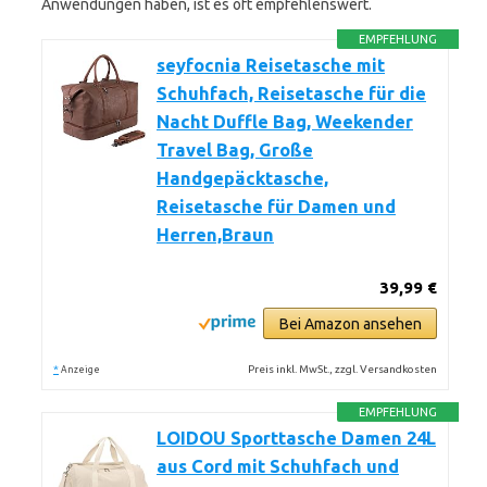
Anwendungen haben, ist es oft empfehlenswert.
EMPFEHLUNG
seyfocnia Reisetasche mit
Schuhfach, Reisetasche für die
Nacht Duffle Bag, Weekender
Travel Bag, Große
Handgepäcktasche,
Reisetasche für Damen und
Herren,Braun
39,99 €
Bei Amazon ansehen
*
Preis inkl. MwSt., zzgl. Versandkosten
Anzeige
EMPFEHLUNG
LOIDOU Sporttasche Damen 24L
aus Cord mit Schuhfach und