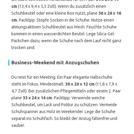
cm
(13,4 x 9,4 x 5,5 Zoll). Wenn du zusätzlich einen
Schuhbeutel oder eine kleine Box nutzt, plane
36 x 26 x 16
cm
. Packtipp: Stopfe Socken in die Schuhe. Nutze einen
atmungsaktiven Schuhbeutel aus Mesh. Feuchte Schuhe
kommen in einen wasserdichten Beutel. Lege Silica-Gel-
Päckchen dazu, wenn die Schuhe nach dem Lauf nicht ganz
trocken sind.
Business-Weekend mit Anzugschuhen
Du reist für ein Meeting. Ein Paar elegante Halbschuhe
steht im Fokus. Mindestmaß:
30 x 20 x 12 cm
(11,8 x 7,9 x
4,7 Zoll). Bei zusätzlichen Pflegemitteln oder einem 2. Paar
plane
33 x 24 x 14 cm
. Packtipp: Verwende weiche
Schuhbeutel, um Lack und Politur zu schützen. Vermeide
Schuhspanner aus Holz im Weekender. Lege die Schuhe
separat ins Schuhfach. So bleibt der Anzug faltenfrei und
sauber.