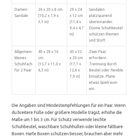
Damen-
26 x 20 x 8 cm
29 x 24
Sandalen
Sandale
(10,2 x 7,9 x
x 12 cm
platzsparend
3,1 in)
(11,4 x
übereinander.
9,4 x 4,7
Dünne Schuhbeutel
in)
schützen Riemen
und Stoff.
Allgemein:
40 x 28 x 16
45 x 32
Zwei Paar
kleines
cm
x 20 cm
erfordern
Schuhfach
(15,7 x 11,0 x
(17,7 x
Trennung durch
für 2 Paar
6,3 in)
12,6 x
Beutel oder flexible
7,9 in)
Einsätze. Plane
etwas Spielraum
ein.
Die Angaben sind Mindestempfehlungen für ein Paar. Wenn
du breitere Füße oder größere Modelle trägst, erhöhe die
Maße um 1 bis 3 cm. Für Schutz verwende leichte
Schuhbeutel, waschbare Schuhhüllen oder kleine faltbare
Boxen. Harte Boxen schützen besser, brauchen aber mehr