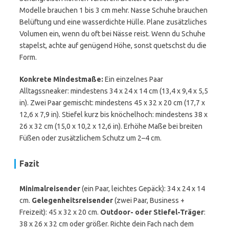
Modelle brauchen 1 bis 3 cm mehr. Nasse Schuhe brauchen
Belüftung und eine wasserdichte Hülle. Plane zusätzliches
Volumen ein, wenn du oft bei Nässe reist. Wenn du Schuhe
stapelst, achte auf genügend Höhe, sonst quetschst du die
Form.
Konkrete Mindestmaße:
Ein einzelnes Paar
Alltagssneaker: mindestens 34 x 24 x 14 cm (13,4 x 9,4 x 5,5
in). Zwei Paar gemischt: mindestens 45 x 32 x 20 cm (17,7 x
12,6 x 7,9 in). Stiefel kurz bis knöchelhoch: mindestens 38 x
26 x 32 cm (15,0 x 10,2 x 12,6 in). Erhöhe Maße bei breiten
Füßen oder zusätzlichem Schutz um 2–4 cm.
Fazit
Minimalreisender
(ein Paar, leichtes Gepäck): 34 x 24 x 14
cm.
Gelegenheitsreisender
(zwei Paar, Business +
Freizeit): 45 x 32 x 20 cm.
Outdoor- oder Stiefel-Träger
:
38 x 26 x 32 cm oder größer. Richte dein Fach nach dem