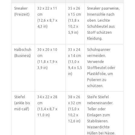
Sneaker
32 x 22 x 11
35 x 26
Sneaker paarweise,
(Freizeit)
cm
x 15 cm
Innensohle nach
(12,6 x 8,7 x
(13,8 x
oben. Leichte
4,3 in)
10,2 x
Schuhbeutel aus
5,9 in)
Stoff schützen
Kleidung.
Halbschuh
30 x 20 x 10
33 x 24
Schuhspanner
(Business)
cm
x 14 cm
vermeiden.
(11,8 x 7,9 x
(13,0 x
Verwende
3,9 in)
9,4 x 5,5
Stoffbeutel oder
in)
Plastikfolie, um
Polieren zu
schützen.
Stiefel
34 x 22 x 28
38 x 26
Steife Stiefel
(ankle bis
cm
x 32 cm
nebeneinander.
mid-calf)
(13,4 x 8,7 x
(15,0 x
Teller oder
11,0 in)
10,2 x
Einlagen zum
12,6 in)
Stabilisieren.
Wasserdichte
Hüllen bei Nässe.