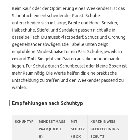
Beim Kauf oder der Optimierung eines Weekenders ist das
Schuhfach ein entscheidender Punkt. Schuhe
unterscheiden sich in Länge, Breite und Höhe. Sneaker,
Halbschuhe, Stiefel und Sandalen passen nicht alle in
dasselbe Fach. Du musst Platzbedarf, Schutz und Ordnung
gegeneinander abwägen. Die Tabelle unten zeigt
empfohlene Mindestmaße für ein Paar Schuhe, jeweils in
cm
und
Zoll
. Sie geht von Paaren aus, die nebeneinander
liegen. Für Schutz durch Schuhbeutel oder kleine Boxen ist
mehr Raum nötig. Die Werte helfen dir, eine praktische
Entscheidung zu treffen und den Weekender passend zu
wählen.
Empfehlungen nach Schuhtyp
SCHUHTYP
MINDESTMASS P
MIT
KURZHINWEIS
AAR (L X B X H
SCHUTZ
PACKTECHNIK &
)
/ BOX
SCHUTZ