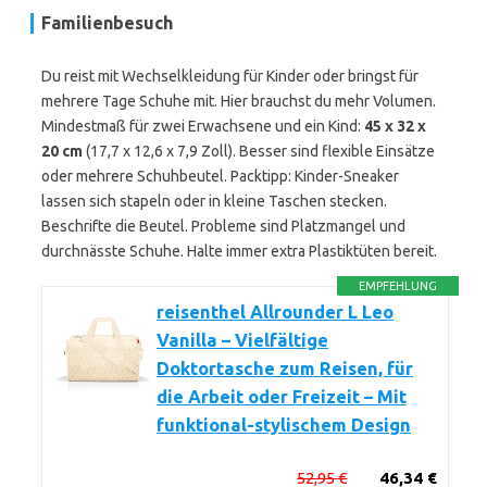
Familienbesuch
Du reist mit Wechselkleidung für Kinder oder bringst für
mehrere Tage Schuhe mit. Hier brauchst du mehr Volumen.
Mindestmaß für zwei Erwachsene und ein Kind:
45 x 32 x
20 cm
(17,7 x 12,6 x 7,9 Zoll). Besser sind flexible Einsätze
oder mehrere Schuhbeutel. Packtipp: Kinder-Sneaker
lassen sich stapeln oder in kleine Taschen stecken.
Beschrifte die Beutel. Probleme sind Platzmangel und
durchnässte Schuhe. Halte immer extra Plastiktüten bereit.
EMPFEHLUNG
reisenthel Allrounder L Leo
Vanilla – Vielfältige
Doktortasche zum Reisen, für
die Arbeit oder Freizeit – Mit
funktional-stylischem Design
52,95 €
46,34 €