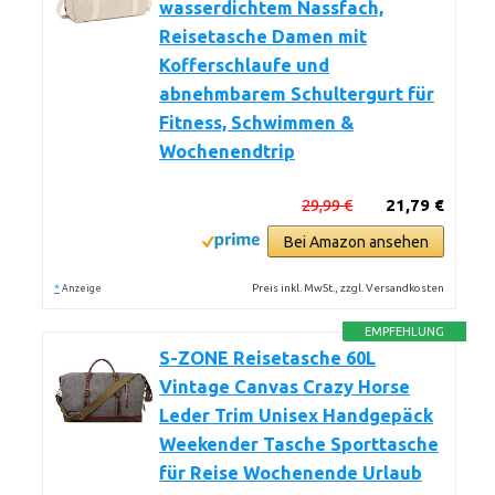
wasserdichtem Nassfach,
Reisetasche Damen mit
Kofferschlaufe und
abnehmbarem Schultergurt für
Fitness, Schwimmen &
Wochenendtrip
29,99 €
21,79 €
Bei Amazon ansehen
*
Preis inkl. MwSt., zzgl. Versandkosten
Anzeige
EMPFEHLUNG
S-ZONE Reisetasche 60L
Vintage Canvas Crazy Horse
Leder Trim Unisex Handgepäck
Weekender Tasche Sporttasche
für Reise Wochenende Urlaub