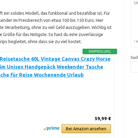
U
t ein solides Modell, das funktional und bezahlbar ist. Für
nder im Preisbereich von etwa 100 bis 150 Euro. Hier
e Verarbeitung, ohne zu viel Geld auszugeben. Wichtig ist
Größe für das Nötigste. So hast du eine zuverlässige
ps begleitet, ohne dass sie zu viel kostet.
*
A
EMPFEHLUNG
Suc
Reisetasche 60L Vintage Canvas Crazy Horse
rim Unisex Handgepäck Weekender Tasche
sche für Reise Wochenende Urlaub
59,99 €
Bei Amazon ansehen