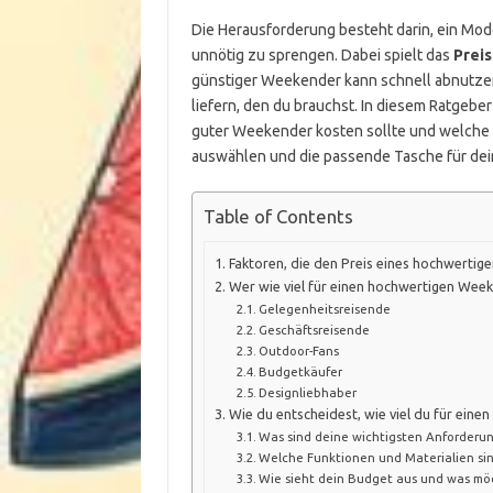
Die Herausforderung besteht darin, ein Mode
unnötig zu sprengen. Dabei spielt das
Preis
günstiger Weekender kann schnell abnutzen
liefern, den du brauchst. In diesem Ratgeber
guter Weekender kosten sollte und welche K
auswählen und die passende Tasche für dei
Table of Contents
Faktoren, die den Preis eines hochwert
Wer wie viel für einen hochwertigen Wee
Gelegenheitsreisende
Geschäftsreisende
Outdoor-Fans
Budgetkäufer
Designliebhaber
Wie du entscheidest, wie viel du für ein
Was sind deine wichtigsten Anforderu
Welche Funktionen und Materialien sind
Wie sieht dein Budget aus und was mö