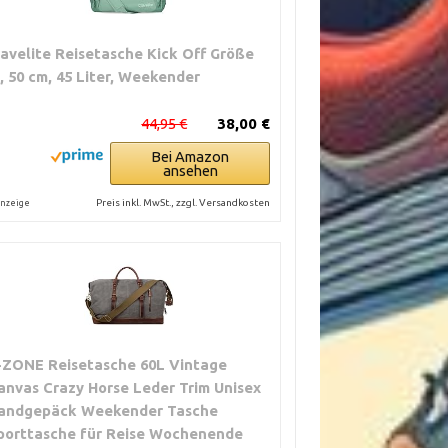
r Look
ravelite Reisetasche Kick Off Größe
, 50 cm, 45 Liter, Weekender
 Fächer
44,95 €
38,00 €
 Netzfach
Bei Amazon
ansehen
Preis inkl. MwSt., zzgl. Versandkosten
nzeige
-ZONE Reisetasche 60L Vintage
anvas Crazy Horse Leder Trim Unisex
andgepäck Weekender Tasche
porttasche für Reise Wochenende