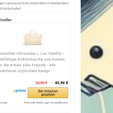
gen salzwasserfeste Materialien in Weekendern
 Strandurlaube?
tseller
eisenthel Allrounder L Leo Vanilla –
ielfältige Doktortasche zum Reisen,
ür die Arbeit oder Freizeit – Mit
unktional-stylischem Design
52,95 €
45,96 €
Bei Amazon
ansehen
Preis inkl. MwSt., zzgl. Versandkosten
nzeige