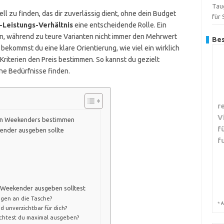
Tau
ll zu finden, das dir zuverlässig dient, ohne dein Budget
für
-Leistungs-Verhältnis
eine entscheidende Rolle. Ein
, während zu teure Varianten nicht immer den Mehrwert
Bes
 bekommst du eine klare Orientierung, wie viel ein wirklich
riterien den Preis bestimmen. So kannst du gezielt
ne Bedürfnisse finden.
r
V
igen Weekenders bestimmen
f
kender ausgeben sollte
f
en Weekender ausgeben solltest
ngen an die Tasche?
*
A
 unverzichtbar für dich?
chtest du maximal ausgeben?