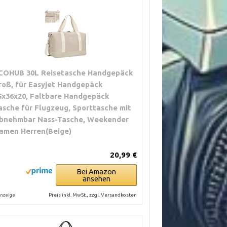
COHUB 30L Reisetasche Handgepäck
roß, für Easyjet Handgepäck
5x36x20, Faltbare Handgepäck
asche für Flugzeug, Sporttasche mit
bnehmbar Nass-Tasche, Weekender
amen Herren(Beige)
20,99 €
Bei Amazon
ansehen
Preis inkl. MwSt., zzgl. Versandkosten
nzeige