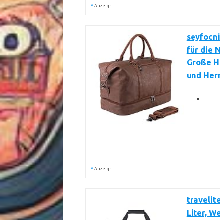
*
Anzeige
seyfocni
für die 
Große H
und Her
*
Anzeige
travelit
Liter, W