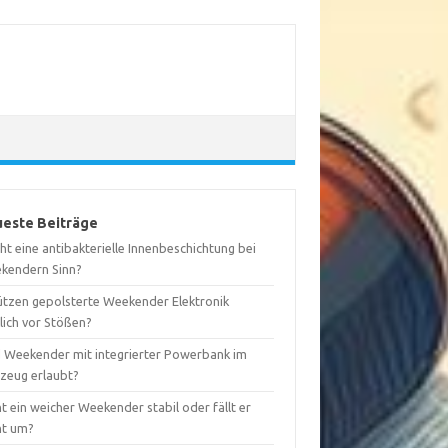
este Beiträge
t eine antibakterielle Innenbeschichtung bei
kendern Sinn?
ützen gepolsterte Weekender Elektronik
lich vor Stößen?
d Weekender mit integrierter Powerbank im
gzeug erlaubt?
t ein weicher Weekender stabil oder fällt er
ht um?