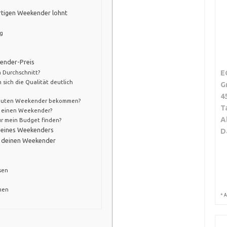
ertigen Weekender lohnt
ng
ender-Preis
E
m Durchschnitt?
 sich die Qualität deutlich
G
4
n guten Weekender bekommen?
T
ür einen Weekender?
A
r mein Budget finden?
f eines Weekenders
D
r deinen Weekender
sen
emen
*
A