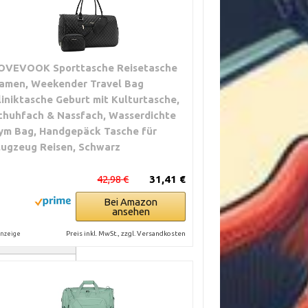
OVEVOOK Sporttasche Reisetasche
amen, Weekender Travel Bag
liniktasche Geburt mit Kulturtasche,
chuhfach & Nassfach, Wasserdichte
ym Bag, Handgepäck Tasche für
lugzeug Reisen, Schwarz
42,98 €
31,41 €
Bei Amazon
ansehen
Preis inkl. MwSt., zzgl. Versandkosten
nzeige
 Nähte
tylisches Design