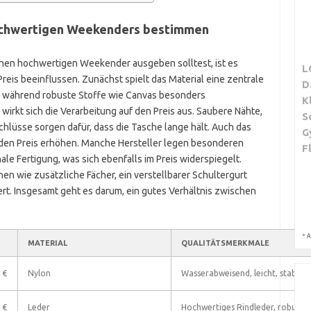
hochwertigen Weekenders bestimmen
inen hochwertigen Weekender ausgeben solltest, ist es
L
reis beeinflussen. Zunächst spielt das Material eine zentrale
D
el, während robuste Stoffe wie Canvas besonders
K
wirkt sich die Verarbeitung auf den Preis aus. Saubere Nähte,
S
hlüsse sorgen dafür, dass die Tasche lange hält. Auch das
G
den Preis erhöhen. Manche Hersteller legen besonderen
F
le Fertigung, was sich ebenfalls im Preis widerspiegelt.
en wie zusätzliche Fächer, ein verstellbarer Schultergurt
rt. Insgesamt geht es darum, ein gutes Verhältnis zwischen
*
A
MATERIAL
QUALITÄTSMERKMALE
 €
Nylon
Wasserabweisend, leicht, stabile
 €
Leder
Hochwertiges Rindleder, robust, s