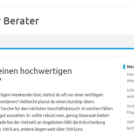
 Berater
Neu
r einen hochwertigen
Mach
?
Wee
Sch
gen Weekender bist, stehst du oft vor einer wichtigen
wirk
nvestieren? Vielleicht planst du einen Kurztrip übers
Sin
Tasche für den nächsten Geschäftsbesuch. In solchen Fällen
Flu
t aussehen. Er sollte robust sein, genug Stauraum bieten
Steh
de bei der Vielzahl an Angeboten fällt die Entscheidung
leic
100 Euro, andere liegen weit über 300 Euro.