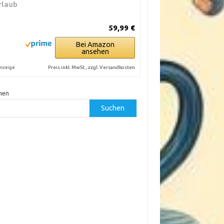
rlaub
59,99 €
Bei Amazon
ansehen
Preis inkl. MwSt., zzgl. Versandkosten
nzeige
hen
Suchen