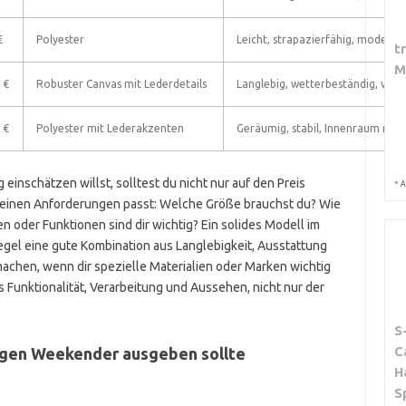
€
Polyester
Leicht, strapazierfähig, moderne
t
M
 €
Robuster Canvas mit Lederdetails
Langlebig, wetterbeständig, viele
 €
Polyester mit Lederakzenten
Geräumig, stabil, Innenraum mit
inschätzen willst, solltest du nicht nur auf den Preis
*
A
 deinen Anforderungen passt: Welche Größe brauchst du? Wie
n oder Funktionen sind dir wichtig? Ein solides Modell im
Regel eine gute Kombination aus Langlebigkeit, Ausstattung
chen, wenn dir spezielle Materialien oder Marken wichtig
 Funktionalität, Verarbeitung und Aussehen, nicht nur der
S
C
tigen Weekender ausgeben sollte
H
S