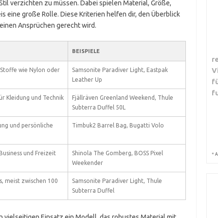
il verzichten zu müssen. Dabei spielen Material, Größe,
 eine große Rolle. Diese Kriterien helfen dir, den Überblick
deinen Ansprüchen gerecht wird.
BEISPIELE
r
V
Stoffe wie Nylon oder
Samsonite Paradiver Light, Eastpak
Leather Up
f
f
für Kleidung und Technik
Fjällräven Greenland Weekend, Thule
Subterra Duffel 50L
dung und persönliche
Timbuk2 Barrel Bag, Bugatti Volo
 Business und Freizeit
Shinola The Gomberg, BOSS Pixel
*
A
Weekender
is, meist zwischen 100
Samsonite Paradiver Light, Thule
Subterra Duffel
ielseitigen Einsatz ein Modell, das robustes Material mit