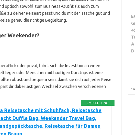
und optisch sowohl zum Business-Outfit als auch zum
röße zu deiner Reiseart passt und du mit der Tasche gut und
E
Reise genau die richtige Begleitung.
G
4
tiger Weekender?
T
A
D
uflich oder privat, lohnt sich die Investition in einen
flieger oder Menschen mit häufigen Kurztrips ist eine
e sollte robust und bequem sein, damit sie dich auf jeder Reise
 spart dir dabei lästigen Wechsel zwischen verschiedenen
*
A
EMPFEHLUNG
a Reisetasche mit Schuhfach, Reisetasche
Nacht Duffle Bag, Weekender Travel Bag,
andgepäcktasche, Reisetasche für Damen
ren,Braun