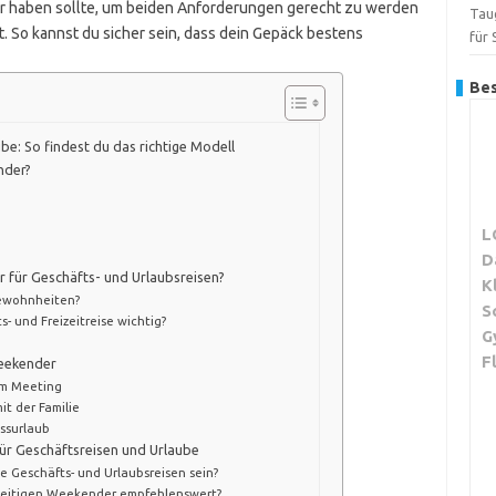
er haben sollte, um beiden Anforderungen gerecht zu werden
Tau
t. So kannst du sicher sein, dass dein Gepäck bestens
für
Bes
e: So findest du das richtige Modell
nder?
L
D
 für Geschäfts- und Urlaubsreisen?
K
ewohnheiten?
S
- und Freizeitreise wichtig?
G
F
Weekender
em Meeting
t der Familie
ussurlaub
ür Geschäftsreisen und Urlaube
e Geschäfts- und Urlaubsreisen sein?
elseitigen Weekender empfehlenswert?