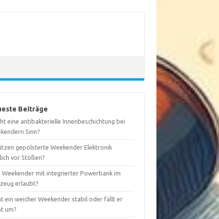
este Beiträge
t eine antibakterielle Innenbeschichtung bei
kendern Sinn?
ützen gepolsterte Weekender Elektronik
lich vor Stößen?
d Weekender mit integrierter Powerbank im
gzeug erlaubt?
t ein weicher Weekender stabil oder fällt er
ht um?