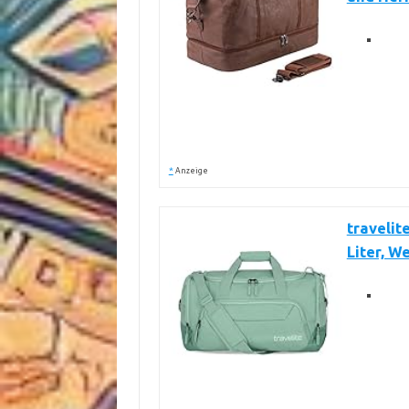
*
Anzeige
travelit
Liter, W