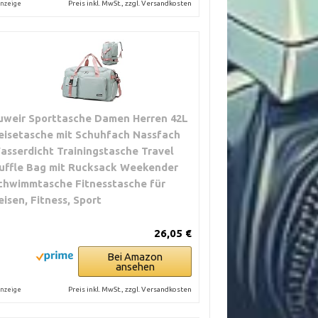
Preis inkl. MwSt., zzgl. Versandkosten
nzeige
uweir Sporttasche Damen Herren 42L
eisetasche mit Schuhfach Nassfach
asserdicht Trainingstasche Travel
uffle Bag mit Rucksack Weekender
chwimmtasche Fitnesstasche für
eisen, Fitness, Sport
26,05 €
Bei Amazon
ansehen
Preis inkl. MwSt., zzgl. Versandkosten
nzeige