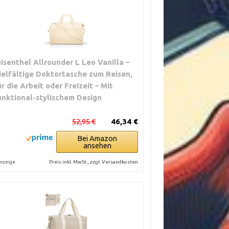
eisenthel Allrounder L Leo Vanilla –
ielfältige Doktortasche zum Reisen,
ür die Arbeit oder Freizeit – Mit
unktional-stylischem Design
52,95 €
46,34 €
Bei Amazon
ansehen
Preis inkl. MwSt., zzgl. Versandkosten
nzeige