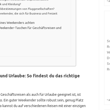
*
A
ik und Kleidung?
ckbestimmungen von Fluggesellschaften?
ekender, die sich für Business und Freizeit
 eines Weekenders achten
eekender-Taschen für Geschäftsreisen und
S
R
W
D
S
R
nd Urlaube: So findest du das richtige
eschäftsreisen als auch für Urlaube geeignet ist, ist
gs. Ein guter Weekender sollte robust sein, genug Platz
*
A
so kannst du auf verschiedenen Reisen mit einer einzigen