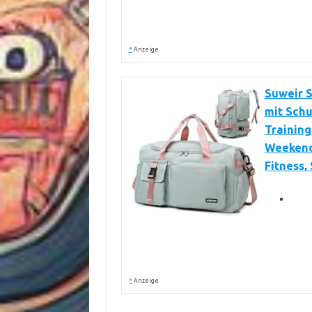
*
Anzeige
Suweir 
mit Sch
Training
Weekend
Fitness,
*
Anzeige