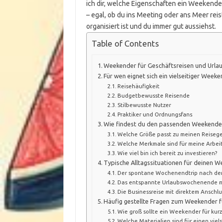
ich dir, welche Eigenschaften ein Weekend
– egal, ob du ins Meeting oder ans Meer reis
organisiert ist und du immer gut aussiehst.
Table of Contents
Weekender für Geschäftsreisen und Urlaub
Für wen eignet sich ein vielseitiger Weeke
Reisehäufigkeit
Budgetbewusste Reisende
Stilbewusste Nutzer
Praktiker und Ordnungsfans
Wie findest du den passenden Weekender
Welche Größe passt zu meinen Reiseg
Welche Merkmale sind für meine Arbeits
Wie viel bin ich bereit zu investieren?
Typische Alltagssituationen für deinen 
Der spontane Wochenendtrip nach d
Das entspannte Urlaubswochenende mi
Die Businessreise mit direktem Anschl
Häufig gestellte Fragen zum Weekender f
Wie groß sollte ein Weekender für kurz
Welche Materialien sind für einen vi