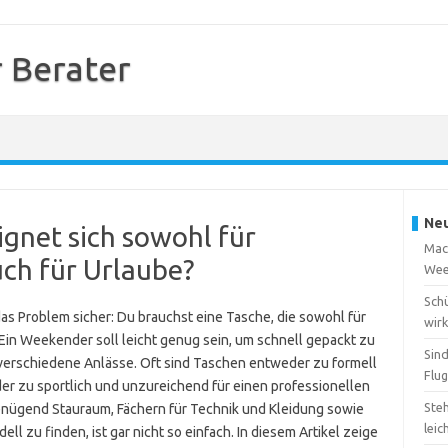
 Berater
Neu
gnet sich sowohl für
Mach
uch für Urlaube?
Wee
Sch
as Problem sicher: Du brauchst eine Tasche, die sowohl für
wirk
 Ein Weekender soll leicht genug sein, um schnell gepackt zu
Sin
 verschiedene Anlässe. Oft sind Taschen entweder zu formell
Flu
er zu sportlich und unzureichend für einen professionellen
Steh
enügend Stauraum, Fächern für Technik und Kleidung sowie
leic
 zu finden, ist gar nicht so einfach. In diesem Artikel zeige