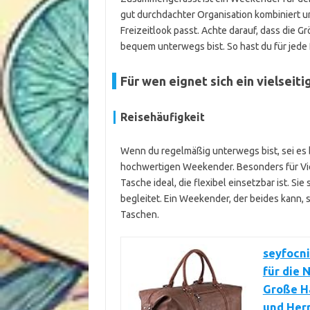
gut durchdachter Organisation kombiniert 
Freizeitlook passt. Achte darauf, dass die G
bequem unterwegs bist. So hast du für jede 
Für wen eignet sich ein vielsei
Reisehäufigkeit
Wenn du regelmäßig unterwegs bist, sei es ber
hochwertigen Weekender. Besonders für Viel
Tasche ideal, die flexibel einsetzbar ist. Si
begleitet. Ein Weekender, der beides kann,
Taschen.
seyfocni
für die 
Große H
und Her