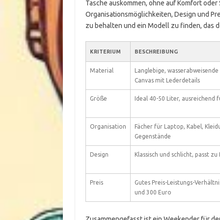
Tasche auskommen, ohne auf Komfort oder St
Organisationsmöglichkeiten, Design und Preis
zu behalten und ein Modell zu finden, das 
KRITERIUM
BESCHREIBUNG
Material
Langlebige, wasserabweisende 
Canvas mit Lederdetails
Größe
Ideal 40-50 Liter, ausreichend 
Organisation
Fächer für Laptop, Kabel, Klei
Gegenstände
Design
Klassisch und schlicht, passt zu
Preis
Gutes Preis-Leistungs-Verhältn
und 300 Euro
Zusammengefasst ist ein Weekender für den v