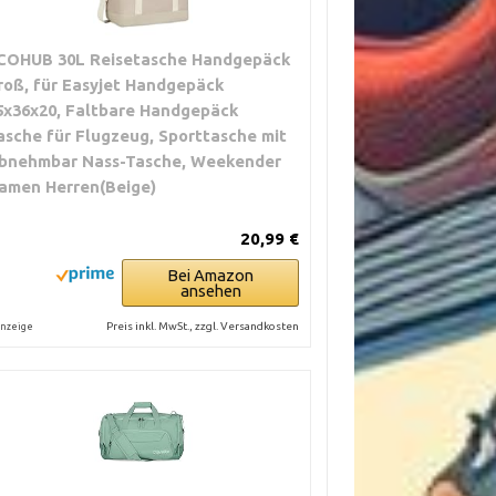
COHUB 30L Reisetasche Handgepäck
roß, für Easyjet Handgepäck
5x36x20, Faltbare Handgepäck
asche für Flugzeug, Sporttasche mit
bnehmbar Nass-Tasche, Weekender
amen Herren(Beige)
20,99 €
Bei Amazon
ansehen
Preis inkl. MwSt., zzgl. Versandkosten
nzeige