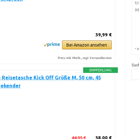
t
M
39,99 €
Bei Amazon ansehen
*
A
Preis inkl. MwSt., zzgl. Versandkosten
Suc
EMPFEHLUNG
e Reisetasche Kick Off Größe M, 50 cm, 45
eekender
44,95 €
38,00 €