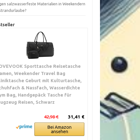
gen salzwasserfeste Materialien in Weekendern
 Strandurlaube?
tseller
OVEVOOK Sporttasche Reisetasche
amen, Weekender Travel Bag
liniktasche Geburt mit Kulturtasche,
chuhfach & Nassfach, Wasserdichte
ym Bag, Handgepäck Tasche für
lugzeug Reisen, Schwarz
42,98 €
31,41 €
Bei Amazon
ansehen