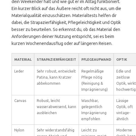
dein Weekender hält und wie gut er im Alltag funktioniert.
Ein kurzer Blick auf das Äußere reicht oft nicht aus, um die
Materialqualität einzuschätzen. Materialtests helfen dir
dabei, die Strapazierfähigkeit, Pflegeleichtigkeit und Optik
besser zu beurteilen. So erkennst du, ob das Material den
Anforderungen deiner Nutzung entspricht, sei es beim
kurzen Wochenendausflug oder auf längeren Reisen.
MATERIAL
STRAPAZIERFÄHIGKEIT
PFLEGEAUFWAND
OPTIK
Leder
Sehr robust, entwickelt
Regelmäßige
Edle und
Patina, kann Kratzer
Pflege nötig
zeitlose
abbekommen
(Reinigung &
Optik, wirkt
Imprägnierung)
hochwertig
Canvas
Robust, leicht
Waschbar,
Lässige
wasserabweisend, kann
gelegentlich
Optik, oft
ausbleichen
Imprägnierung
vintage-
empfohlen
ähnlich
Nylon
Sehr widerstandsfähig
Leicht zu
Moderne