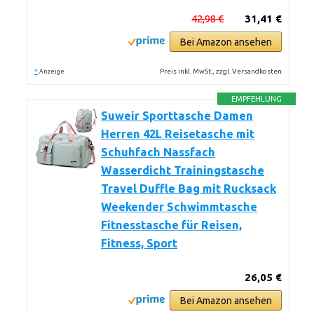
42,98 €
31,41 €
Bei Amazon ansehen
*
Preis inkl. MwSt., zzgl. Versandkosten
Anzeige
EMPFEHLUNG
Suweir Sporttasche Damen
Herren 42L Reisetasche mit
Schuhfach Nassfach
Wasserdicht Trainingstasche
Travel Duffle Bag mit Rucksack
Weekender Schwimmtasche
Fitnesstasche für Reisen,
Fitness, Sport
26,05 €
Bei Amazon ansehen