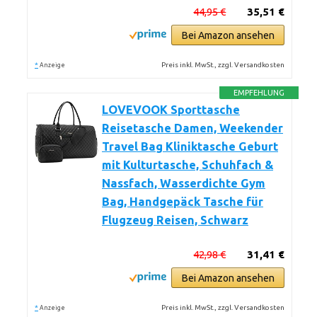
44,95 €
35,51 €
Bei Amazon ansehen
*
Preis inkl. MwSt., zzgl. Versandkosten
Anzeige
EMPFEHLUNG
LOVEVOOK Sporttasche
Reisetasche Damen, Weekender
Travel Bag Kliniktasche Geburt
mit Kulturtasche, Schuhfach &
Nassfach, Wasserdichte Gym
Bag, Handgepäck Tasche für
Flugzeug Reisen, Schwarz
42,98 €
31,41 €
Bei Amazon ansehen
*
Preis inkl. MwSt., zzgl. Versandkosten
Anzeige