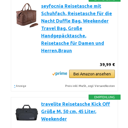
seyfocnia Reisetasche mit
Schuhfach, Reisetasche für die
Nacht Duffle Bag, Weekender
Travel Bag, Große
Handgepäcktasche,
Reisetasche für Damen und
Herren,Braun
39,99 €
Bei Amazon ansehen
*
Preis inkl. MwSt., zzgl. Versandkosten
Anzeige
EMPFEHLUNG
travelite Reisetasche Kick Off
Größe M, 50 cm, 45 Liter,
Weekender