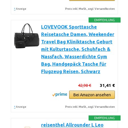
*
Preis inkl. MwSt., zzgl. Versandkosten
Anzeige
EMPFEHLUNG
LOVEVOOK Sporttasche
Reisetasche Damen, Weekender
Travel Bag Kliniktasche Geburt
mit Kulturtasche, Schuhfach &
Nassfach, Wasserdichte Gym
Bag, Handgepäck Tasche für
Flugzeug Reisen, Schwarz
42,98 €
31,41 €
Bei Amazon ansehen
*
Preis inkl. MwSt., zzgl. Versandkosten
Anzeige
EMPFEHLUNG
reisenthel Allrounder L Leo