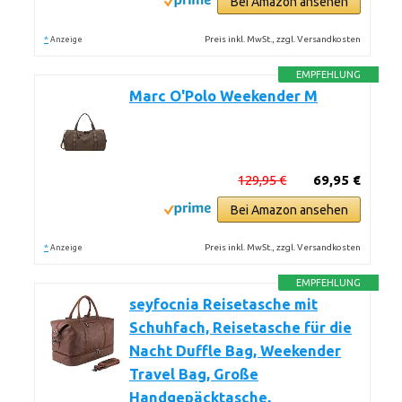
Bei Amazon ansehen
*
Preis inkl. MwSt., zzgl. Versandkosten
Anzeige
EMPFEHLUNG
Marc O'Polo Weekender M
129,95 €
69,95 €
Bei Amazon ansehen
*
Preis inkl. MwSt., zzgl. Versandkosten
Anzeige
EMPFEHLUNG
seyfocnia Reisetasche mit
Schuhfach, Reisetasche für die
Nacht Duffle Bag, Weekender
Travel Bag, Große
Handgepäcktasche,