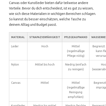
Canvas oder Kunstleder bieten dafür teilweise andere
Vorteile. Bevor du dich entscheidest, ist es gut zu wissen,
wie sich diese Materialien in wichtigen Bereichen schlagen.
So kannst du besser einschätzen, welche Tasche zu
deinem Alltag und Budget passt.
MATERIAL
STRAPAZIERFÄHIGKEIT
PFLEGEAUFWAND
WASSERRE
Leder
Hoch
Mittel
Begrenzt 
(regelmäßige
kann Fl
Pflege nötig)
verursa
Nylon
Mittel bis hoch
Niedrig (einfach
Ho
zu reinigen)
(wasserab
Canvas
Mittel
Mittel
Begrenzt
(regelmäßige
imprägn
Reinigung
empfohlen)
Kunstleder
Niedrig bis mittel
Niedrig (leichte
Begrenzt 