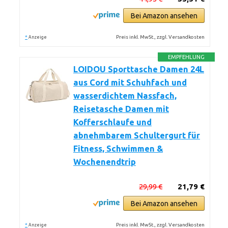
Bei Amazon ansehen
*
Preis inkl. MwSt., zzgl. Versandkosten
Anzeige
EMPFEHLUNG
LOIDOU Sporttasche Damen 24L
aus Cord mit Schuhfach und
wasserdichtem Nassfach,
Reisetasche Damen mit
Kofferschlaufe und
abnehmbarem Schultergurt für
Fitness, Schwimmen &
Wochenendtrip
29,99 €
21,79 €
Bei Amazon ansehen
*
Preis inkl. MwSt., zzgl. Versandkosten
Anzeige