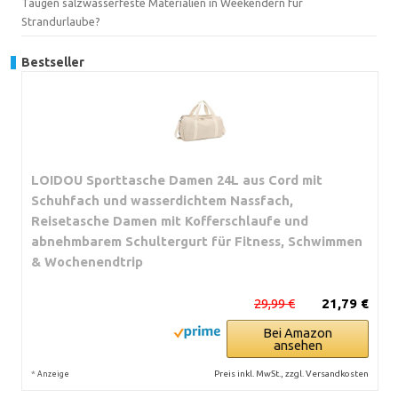
Taugen salzwasserfeste Materialien in Weekendern für
Strandurlaube?
Bestseller
LOIDOU Sporttasche Damen 24L aus Cord mit
Schuhfach und wasserdichtem Nassfach,
Reisetasche Damen mit Kofferschlaufe und
abnehmbarem Schultergurt für Fitness, Schwimmen
& Wochenendtrip
29,99 €
21,79 €
Bei Amazon
ansehen
*
Preis inkl. MwSt., zzgl. Versandkosten
Anzeige