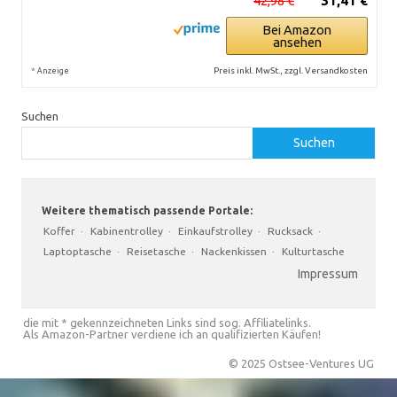
42,98 €
31,41 €
Bei Amazon
ansehen
*
Preis inkl. MwSt., zzgl. Versandkosten
Anzeige
Suchen
Suchen
Weitere thematisch passende Portale:
Koffer
·
Kabinentrolley
·
Einkaufstrolley
·
Rucksack
·
Laptoptasche
·
Reisetasche
·
Nackenkissen
·
Kulturtasche
Impressum
die mit * gekennzeichneten Links sind sog. Affiliatelinks.
Als Amazon-Partner verdiene ich an qualifizierten Käufen!
© 2025 Ostsee-Ventures UG