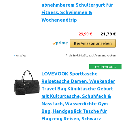
abnehmbarem Schultergurt für
Fitness, Schwimmen &
Wochenendtrip
29,99 €
21,79 €
Bei Amazon ansehen
*
Preis inkl. MwSt., zzgl. Versandkosten
Anzeige
EMPFEHLUNG
LOVEVOOK Sporttasche
Reisetasche Damen, Weekender
Travel Bag Kliniktasche Geburt
mit Kulturtasche, Schuhfach &
Nassfach, Wasserdichte Gym
Bag, Handgepäck Tasche für
Flugzeug Reisen, Schwarz