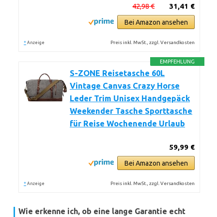
42,98 €
31,41 €
Bei Amazon ansehen
*
Preis inkl. MwSt., zzgl. Versandkosten
Anzeige
EMPFEHLUNG
S-ZONE Reisetasche 60L
Vintage Canvas Crazy Horse
Leder Trim Unisex Handgepäck
Weekender Tasche Sporttasche
für Reise Wochenende Urlaub
59,99 €
Bei Amazon ansehen
*
Preis inkl. MwSt., zzgl. Versandkosten
Anzeige
Wie erkenne ich, ob eine lange Garantie echt