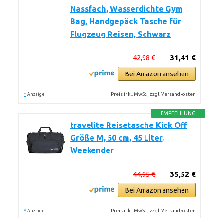
Nassfach, Wasserdichte Gym
Bag, Handgepäck Tasche für
Flugzeug Reisen, Schwarz
42,98 €
31,41 €
Bei Amazon ansehen
*
Preis inkl. MwSt., zzgl. Versandkosten
Anzeige
EMPFEHLUNG
travelite Reisetasche Kick Off
Größe M, 50 cm, 45 Liter,
Weekender
44,95 €
35,52 €
Bei Amazon ansehen
*
Preis inkl. MwSt., zzgl. Versandkosten
Anzeige