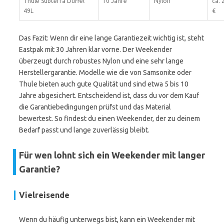
Thule Subterra Duffel
10 Jahre
Nylon
ca. 
49L
€
Das Fazit: Wenn dir eine lange Garantiezeit wichtig ist, steht
Eastpak mit 30 Jahren klar vorne. Der Weekender
überzeugt durch robustes Nylon und eine sehr lange
Herstellergarantie. Modelle wie die von Samsonite oder
Thule bieten auch gute Qualität und sind etwa 5 bis 10
Jahre abgesichert. Entscheidend ist, dass du vor dem Kauf
die Garantiebedingungen prüfst und das Material
bewertest. So findest du einen Weekender, der zu deinem
Bedarf passt und lange zuverlässig bleibt.
Für wen lohnt sich ein Weekender mit langer
Garantie?
Vielreisende
Wenn du häufig unterwegs bist, kann ein Weekender mit