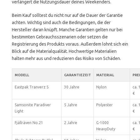
verlängert die Nutzungsdauer deines Weekenders.
Beim Kauf solltest du nicht nur auf die Dauer der Garantie
achten. Wichtig sind auch die Bedingungen, die der
Hersteller daran knüpft. Manche Garantien gelten nur bei
bestimmten Gebrauchsszenarien oder setzen die
Registrierung des Produkts voraus. Außerdem lohnt sich ein
Blick auf die Materialqualität. Hochwertige Materialien
halten mehr aus und reduzieren das Risiko von Schäden.
MODELL
GARANTIEZEIT
MATERIAL
PRE
Eastpak Tranverz S
30 Jahre
Nylon
ca. 
€
Samsonite Paradiver
5 Jahre
Polyester
ca. 
Light
€
Fjällräven No.21
2 Jahre
G-1000
ca. 
HeavyDuty
€