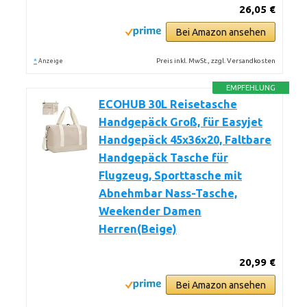
26,05 €
Bei Amazon ansehen
*
Preis inkl. MwSt., zzgl. Versandkosten
Anzeige
EMPFEHLUNG
ECOHUB 30L Reisetasche
Handgepäck Groß, für Easyjet
Handgepäck 45x36x20, Faltbare
Handgepäck Tasche für
Flugzeug, Sporttasche mit
Abnehmbar Nass-Tasche,
Weekender Damen
Herren(Beige)
20,99 €
Bei Amazon ansehen