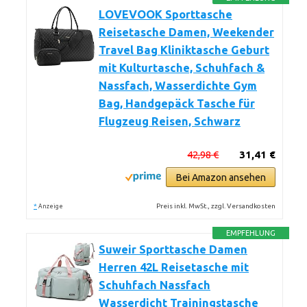
LOVEVOOK Sporttasche
Reisetasche Damen, Weekender
Travel Bag Kliniktasche Geburt
mit Kulturtasche, Schuhfach &
Nassfach, Wasserdichte Gym
Bag, Handgepäck Tasche für
Flugzeug Reisen, Schwarz
42,98 €
31,41 €
Bei Amazon ansehen
*
Preis inkl. MwSt., zzgl. Versandkosten
Anzeige
EMPFEHLUNG
Suweir Sporttasche Damen
Herren 42L Reisetasche mit
Schuhfach Nassfach
Wasserdicht Trainingstasche