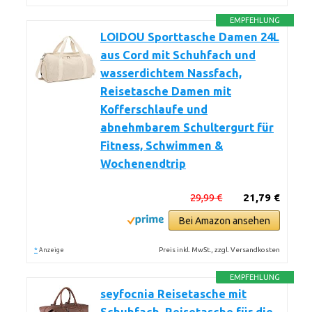
EMPFEHLUNG
LOIDOU Sporttasche Damen 24L
aus Cord mit Schuhfach und
wasserdichtem Nassfach,
Reisetasche Damen mit
Kofferschlaufe und
abnehmbarem Schultergurt für
Fitness, Schwimmen &
Wochenendtrip
29,99 €
21,79 €
Bei Amazon ansehen
*
Preis inkl. MwSt., zzgl. Versandkosten
Anzeige
EMPFEHLUNG
seyfocnia Reisetasche mit