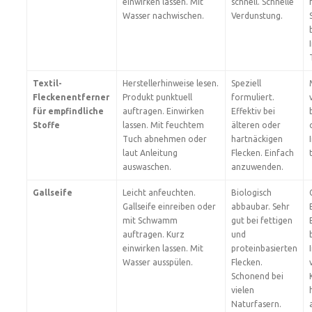
einwirken lassen. Mit
schnell. Schnelle
Wasser nachwischen.
Verdunstung.
Textil-
Herstellerhinweise lesen.
Speziell
Fleckenentferner
Produkt punktuell
formuliert.
für empfindliche
auftragen. Einwirken
Effektiv bei
Stoffe
lassen. Mit feuchtem
älteren oder
Tuch abnehmen oder
hartnäckigen
laut Anleitung
Flecken. Einfach
auswaschen.
anzuwenden.
Gallseife
Leicht anfeuchten.
Biologisch
Gallseife einreiben oder
abbaubar. Sehr
mit Schwamm
gut bei fettigen
auftragen. Kurz
und
einwirken lassen. Mit
proteinbasierten
Wasser ausspülen.
Flecken.
Schonend bei
vielen
Naturfasern.