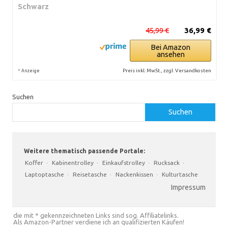
Schwarz
45,99 €
36,99 €
Bei Amazon
ansehen
*
Preis inkl. MwSt., zzgl. Versandkosten
Anzeige
Suchen
Suchen
Weitere thematisch passende Portale:
Koffer
·
Kabinentrolley
·
Einkaufstrolley
·
Rucksack
·
Laptoptasche
·
Reisetasche
·
Nackenkissen
·
Kulturtasche
Impressum
die mit * gekennzeichneten Links sind sog. Affiliatelinks.
Als Amazon-Partner verdiene ich an qualifizierten Käufen!