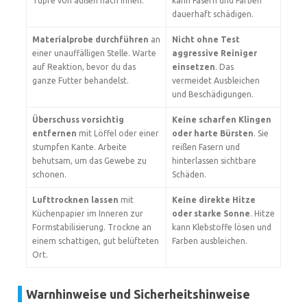
Tupfe von außen nach innen.
kann Fasern und Farben
dauerhaft schädigen.
Materialprobe durchführen
an
Nicht ohne Test
einer unauffälligen Stelle. Warte
aggressive Reiniger
auf Reaktion, bevor du das
einsetzen
. Das
ganze Futter behandelst.
vermeidet Ausbleichen
und Beschädigungen.
Überschuss vorsichtig
Keine scharfen Klingen
entfernen
mit Löffel oder einer
oder harte Bürsten
. Sie
stumpfen Kante. Arbeite
reißen Fasern und
behutsam, um das Gewebe zu
hinterlassen sichtbare
schonen.
Schäden.
Lufttrocknen lassen
mit
Keine direkte Hitze
Küchenpapier im Inneren zur
oder starke Sonne
. Hitze
Formstabilisierung. Trockne an
kann Klebstoffe lösen und
einem schattigen, gut belüfteten
Farben ausbleichen.
Ort.
Warnhinweise und Sicherheitshinweise