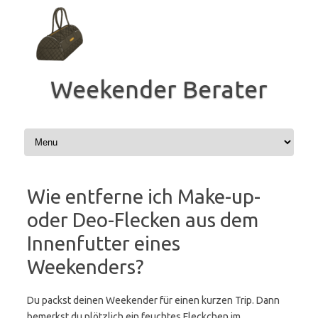
Zum
Inhalt
springen
Weekender Berater
Wie entferne ich Make-up-
oder Deo-Flecken aus dem
Innenfutter eines
Weekenders?
Du packst deinen Weekender für einen kurzen Trip. Dann
bemerkst du plötzlich ein feuchtes Fleckchen im