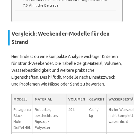
Ähnliche Beiträge:
Vergleich: Weekender-Modelle für den
Strand
Hier findest du eine kompakte Analyse wichtiger Kriterien
für Strand-Weekender. Die Tabelle zeigt Material, Volumen,
Wasserbeständigkeit und weitere praktische
Eigenschaften. Das hilft dir, Modelle nach Einsatzzweck
und Problemen wie Nässe oder Sand zu bewerten.
MODELL
MATERIAL
VOLUMEN
GEWICHT
WASSERBESTÄ
Patagonia
Robustes,
40 L
Ca. 1,1
Hohe
Wassera
Black
beschichtetes
kg
nicht komplett
Hole
Ripstop-
wasserdicht
Duffel 40L
Polyester