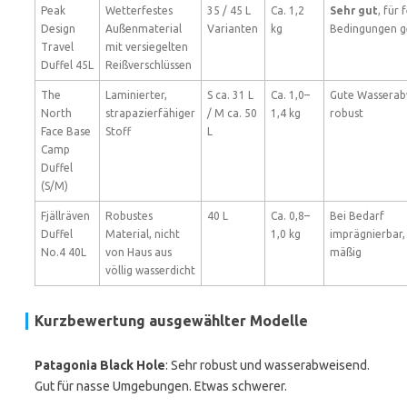
Peak
Wetterfestes
35 / 45 L
Ca. 1,2
Sehr gut
, für
Design
Außenmaterial
Varianten
kg
Bedingungen g
Travel
mit versiegelten
Duffel 45L
Reißverschlüssen
The
Laminierter,
S ca. 31 L
Ca. 1,0–
Gute Wasserab
North
strapazierfähiger
/ M ca. 50
1,4 kg
robust
Face Base
Stoff
L
Camp
Duffel
(S/M)
Fjällräven
Robustes
40 L
Ca. 0,8–
Bei Bedarf
Duffel
Material, nicht
1,0 kg
imprägnierbar,
No.4 40L
von Haus aus
mäßig
völlig wasserdicht
Kurzbewertung ausgewählter Modelle
Patagonia Black Hole
: Sehr robust und wasserabweisend.
Gut für nasse Umgebungen. Etwas schwerer.