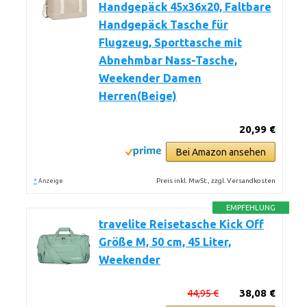
Handgepäck 45x36x20, Faltbare
Handgepäck Tasche für
Flugzeug, Sporttasche mit
Abnehmbar Nass-Tasche,
Weekender Damen
Herren(Beige)
20,99 €
Bei Amazon ansehen
*
Preis inkl. MwSt., zzgl. Versandkosten
Anzeige
EMPFEHLUNG
travelite Reisetasche Kick Off
Größe M, 50 cm, 45 Liter,
Weekender
44,95 €
38,08 €