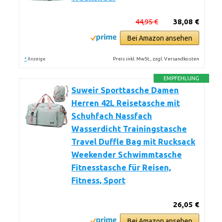
44,95 €
38,08 €
Bei Amazon ansehen
*
Preis inkl. MwSt., zzgl. Versandkosten
Anzeige
EMPFEHLUNG
Suweir Sporttasche Damen
Herren 42L Reisetasche mit
Schuhfach Nassfach
Wasserdicht Trainingstasche
Travel Duffle Bag mit Rucksack
Weekender Schwimmtasche
Fitnesstasche für Reisen,
Fitness, Sport
26,05 €
Bei Amazon ansehen