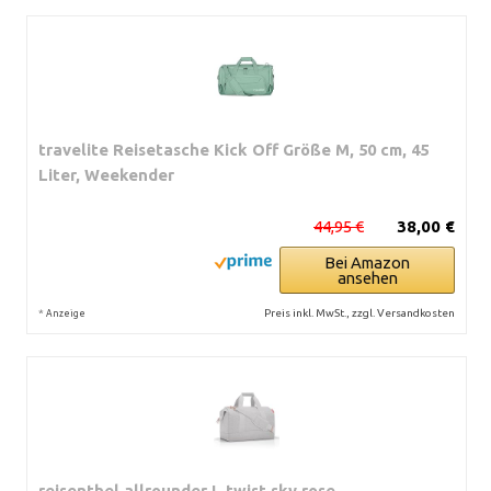
travelite Reisetasche Kick Off Größe M, 50 cm, 45
Liter, Weekender
44,95 €
38,00 €
Bei Amazon
ansehen
*
Preis inkl. MwSt., zzgl. Versandkosten
Anzeige
reisenthel allrounder L twist sky rose