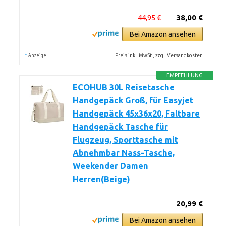
44,95 €
38,00 €
Bei Amazon ansehen
*
Preis inkl. MwSt., zzgl. Versandkosten
Anzeige
EMPFEHLUNG
ECOHUB 30L Reisetasche
Handgepäck Groß, für Easyjet
Handgepäck 45x36x20, Faltbare
Handgepäck Tasche für
Flugzeug, Sporttasche mit
Abnehmbar Nass-Tasche,
Weekender Damen
Herren(Beige)
20,99 €
Bei Amazon ansehen