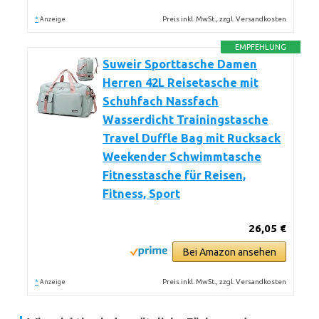
*
Preis inkl. MwSt., zzgl. Versandkosten
Anzeige
EMPFEHLUNG
Suweir Sporttasche Damen
Herren 42L Reisetasche mit
Schuhfach Nassfach
Wasserdicht Trainingstasche
Travel Duffle Bag mit Rucksack
Weekender Schwimmtasche
Fitnesstasche für Reisen,
Fitness, Sport
26,05 €
Bei Amazon ansehen
*
Preis inkl. MwSt., zzgl. Versandkosten
Anzeige