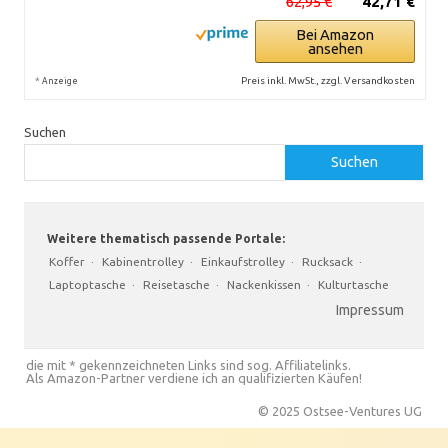
62,95 €
42,71 €
Bei Amazon
ansehen
*
Preis inkl. MwSt., zzgl. Versandkosten
Anzeige
Suchen
Suchen
Weitere thematisch passende Portale:
Koffer
·
Kabinentrolley
·
Einkaufstrolley
·
Rucksack
·
Laptoptasche
·
Reisetasche
·
Nackenkissen
·
Kulturtasche
Impressum
die mit * gekennzeichneten Links sind sog. Affiliatelinks.
Als Amazon-Partner verdiene ich an qualifizierten Käufen!
© 2025 Ostsee-Ventures UG