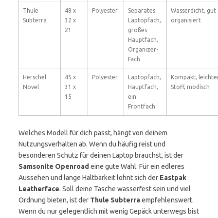
Thule
48 x
Polyester
Separates
Wasserdicht, gut
Subterra
32 x
Laptopfach,
organisiert
21
großes
Hauptfach,
Organizer-
Fach
Herschel
45 x
Polyester
Laptopfach,
Kompakt, leichte
Novel
31 x
Hauptfach,
Stoff, modisch
15
ein
Frontfach
Welches Modell für dich passt, hängt von deinem
Nutzungsverhalten ab. Wenn du häufig reist und
besonderen Schutz für deinen Laptop brauchst, ist der
Samsonite Openroad
eine gute Wahl. Für ein edleres
Aussehen und lange Haltbarkeit lohnt sich der
Eastpak
Leatherface
. Soll deine Tasche wasserfest sein und viel
Ordnung bieten, ist der
Thule Subterra
empfehlenswert.
Wenn du nur gelegentlich mit wenig Gepäck unterwegs bist