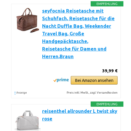
EMPFEHLUNG
seyfocnia Reisetasche mit
Schuhfach, Reisetasche für die
Nacht Duffle Bag, Weekender
Travel Bag, Große
Handgepäcktasche,
Reisetasche für Damen und
Herren,Braun
39,99 €
Bei Amazon ansehen
*
Preis inkl. MwSt., zzgl. Versandkosten
Anzeige
EMPFEHLUNG
reisenthel allrounder L twist sky
rose