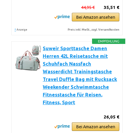
44,95 €
35,51 €
Bei Amazon ansehen
*
Preis inkl. MwSt., zzgl. Versandkosten
Anzeige
EMPFEHLUNG
Suweir Sporttasche Damen
Herren 42L Reisetasche mit
Schuhfach Nassfach
Wasserdicht Trainingstasche
Travel Duffle Bag mit Rucksack
Weekender Schwimmtasche
Fitnesstasche für Reisen,
Fitness, Sport
26,05 €
Bei Amazon ansehen