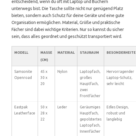
entscheidend, wenn du oft mit Laptop und Büchern
unterwegs bist. Die Tasche sollte nicht nur genügend Platz
bieten, sondern auch Schutz für deine Geräte und eine gute
Organisation ermöglichen. Material, Größe und praktische
Fächer sind dabei wichtige Kriterien. Nur so kannst du sicher
sein, dass alles geordnet und geschützt transportiert wird.
MODELL
MASSE (
MATERIAL
STAURAUM
BESONDERHEIT
CM)
Samsonite
45 x
Nylon
Laptopfach,
Hervorragender
Openroad
30 x
großes
Laptop-Schutz,
20
Hauptfach,
sehr leicht
zwei
Frontfächer
Eastpak
50 x
Leder
Geräumiges
Edles Design,
Leatherface
28 x
Hauptfach,
robust und
22
gepolstertes
langlebig
Laptopfach,
Innenfächer