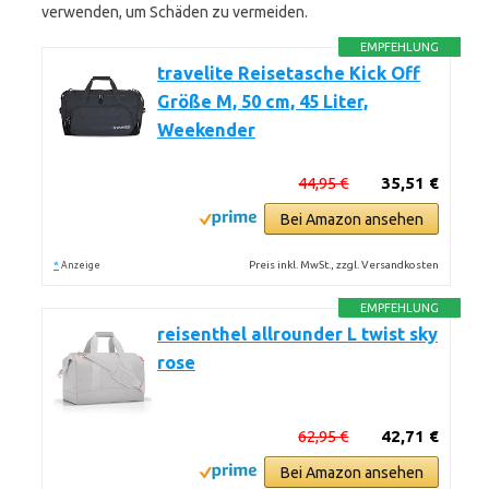
verwenden, um Schäden zu vermeiden.
EMPFEHLUNG
travelite Reisetasche Kick Off
Größe M, 50 cm, 45 Liter,
Weekender
44,95 €
35,51 €
Bei Amazon ansehen
*
Preis inkl. MwSt., zzgl. Versandkosten
Anzeige
EMPFEHLUNG
reisenthel allrounder L twist sky
rose
62,95 €
42,71 €
Bei Amazon ansehen