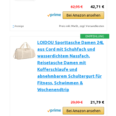
62,95 €
42,71 €
Bei Amazon ansehen
*
Preis inkl. MwSt., zzgl. Versandkosten
Anzeige
EMPFEHLUNG
LOIDOU Sporttasche Damen 24L
aus Cord mit Schuhfach und
wasserdichtem Nassfach,
Reisetasche Damen mit
Kofferschlaufe und
abnehmbarem Schultergurt für
Fitness, Schwimmen &
Wochenendtrip
29,99 €
21,79 €
Bei Amazon ansehen