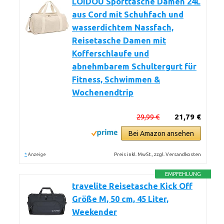
LOIDOU Sporttasche Damen 24L
aus Cord mit Schuhfach und
wasserdichtem Nassfach,
Reisetasche Damen mit
Kofferschlaufe und
abnehmbarem Schultergurt für
Fitness, Schwimmen &
Wochenendtrip
29,99 €
21,79 €
Bei Amazon ansehen
*
Preis inkl. MwSt., zzgl. Versandkosten
Anzeige
EMPFEHLUNG
travelite Reisetasche Kick Off
Größe M, 50 cm, 45 Liter,
Weekender