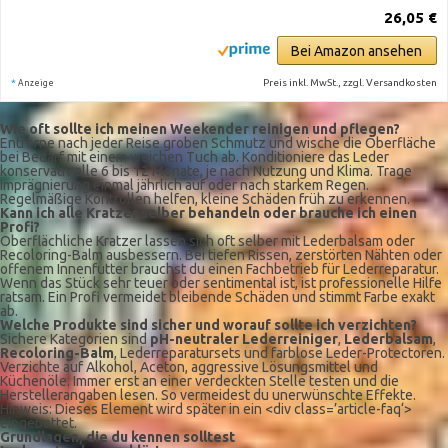
26,05 €
Bei Amazon ansehen
*
Preis inkl. MwSt., zzgl. Versandkosten
Anzeige
Wie oft sollte ich meinen Weekender reinigen und pflegen?
Entferne nach jeder Reise groben Schmutz und wische die Oberfläche
bei Bedarf mit einem weichen Tuch ab. Konditioniere das Leder
konservativ alle 6 bis 12 Monate, je nach Nutzung und Klima. Trage
Imprägnierung einmal jährlich auf oder nach starkem Regen.
Regelmäßige Kontrollen helfen, kleine Schäden früh zu erkennen.
Kann ich alle Kratzer selber behandeln oder brauche ich einen
Profi?
Oberflächliche Kratzer lassen sich oft selber mit Lederbalsam oder
Recoloring-Balm ausbessern. Bei tiefen Rissen, zerstörten Nähten oder
offenem Innenfutter brauchst du einen Fachbetrieb für Lederreparatur.
Wenn das Stück sehr teuer oder sentimental ist, ist professionelle Hilfe
ratsam. Ein Profi vermeidet bleibende Schäden und stimmt Farbe exakt
ab.
Welche Produkte sind sicher und worauf sollte ich verzichten?
Sichere Kategorien sind
pH-neutraler Lederreiniger
,
Lederbalsam
,
Recoloring-Balm
, Lederreparatursets und farblose Leder-Protectoren.
Verzichte auf Alkohol, Aceton, aggressive Lösungsmittel und
Küchenöle. Immer erst an einer verdeckten Stelle testen und die
Herstellerangaben lesen. So vermeidest du unerwünschte Effekte.
Hinweis: Dieses Element wird später in ein <div class=’article-faq‘>
eingebettet.
Grundlagen, die du kennen solltest