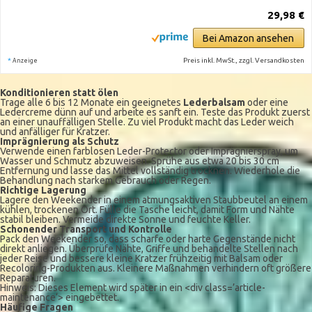
29,98 €
Bei Amazon ansehen
*
Preis inkl. MwSt., zzgl. Versandkosten
Anzeige
Konditionieren statt ölen
Trage alle 6 bis 12 Monate ein geeignetes
Lederbalsam
oder eine
Ledercreme dünn auf und arbeite es sanft ein. Teste das Produkt zuerst
an einer unauffälligen Stelle. Zu viel Produkt macht das Leder weich
und anfälliger für Kratzer.
Imprägnierung als Schutz
Verwende einen farblosen Leder-Protector oder Imprägnierspray, um
Wasser und Schmutz abzuweisen. Sprühe aus etwa 20 bis 30 cm
Entfernung und lasse das Mittel vollständig trocknen. Wiederhole die
Behandlung nach starkem Gebrauch oder Regen.
Richtige Lagerung
Lagere den Weekender in einem atmungsaktiven Staubbeutel an einem
kühlen, trockenen Ort. Fülle die Tasche leicht, damit Form und Nähte
stabil bleiben. Vermeide direkte Sonne und feuchte Keller.
Schonender Transport und Kontrolle
Pack den Weekender so, dass scharfe oder harte Gegenstände nicht
direkt anliegen. Überprüfe Nähte, Griffe und behandelte Stellen nach
jeder Reise und bessere kleine Kratzer frühzeitig mit Balsam oder
Recoloring-Produkten aus. Kleinere Maßnahmen verhindern oft größere
Reparaturen.
Hinweis: Dieses Element wird später in ein <div class=’article-
maintenance‘> eingebettet.
Häufige Fragen