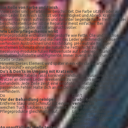
Die Rolle von Farbe und Finish
Viele Leder sind gefärbt oder beschichtet. Die Farbe sitzt in oder auf
dem Leder. Ein Finish schützt vor Feuchtigkeit und Abrieb. Kratzer
können das Finish aufreißen und darunter liegende Farbe freilegen. Bei
beschichtetem Leder ist die Reparatur meist einfacher. Bei
offenporigem Leder ist sie anspruchsvoller.
Wie Lederpflegechemie wirkt
Pflegeprodukte enthalten Pflegestoffe wie Fette, Öle und Wachse. Sie
spenden Feuchtigkeit und machen das Leder geschmeidig. Konservierer
verhindern Austrocknen und Rissbildung. pH-neutrale Reiniger
entfernen Schmutz ohne die natürliche Fettschicht zu lösen.
Recoloring-Produkte füllen Farbverluste auf. Lederreparaturkits
enthalten Füllstoffe und Pigmente. Immer zuerst an einer unauffälligen
Stelle testen.
Hinweis: Dieses Element wird später in ein <div class=’article-
background‘> eingebettet.
Do’s & Don’ts im Umgang mit Kratzern
Die folgende Tabelle fasst konkrete Handlungen zusammen, die helfen,
Kratzer an deinem Leder-Weekender zu vermeiden oder schonend zu
behandeln. Jede Zeile zeigt eine empfohlene Maßnahme und den
passenden Fehler. Halte dich an die Do’s, um Folgeschäden zu
verhindern.
Do
Don’t
Vor der Behandlung reinigen
Grobe Reinigungsmittel
Entferne Staub und Schmutz mit einem
verwenden
weichen Tuch. Sauberes Leder nimmt
Keine Alkohol- oder
Pflegeprodukte gleichmäßig auf.
Lösungsmittelhaltigen
Reiniger. Sie entziehen dem
Leder Fett und können
verfärben.
An unauffälliger Stelle testen
Sofort großflächig