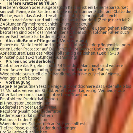
Tiefere Kratzer auffüllen
Bei tiefen Rissen oder ausgeprägten Kerben ist ein Lederreparaturset
sinnvoll. Reinige die Stelle und trage einen dünnen Füller auf. Glätte die
Fläche, warte das Aushärten ab und schleife sehr feinfalls leicht.
Danach nachfärben und mit Lederbalsam behandeln. (Zeit: je nach Kit 2–
24 Stunden für mehrere Schichten und Trocknung)
Wann ein Profi nötig ist: Wenn Risse durch mehrere Lagen gehen, Nähte
betroffen sind oder das Innenfutter sichtbar ist. In solchen Fällen such
einen Fachbetrieb für Lederreparatur auf.
Abschließende Pflege und Versiegelung
Poliere die Stelle leicht und trage ein farbloses Lederpflegemittel oder
einen Leder-Protector auf. Das schützt vor Wasser und erneuten
Abriebspuren. Lass das Mittel vollständig einziehen. (Zeit: 15–30
Minuten plus 12–24 Stunden Aushärtung)
Prüfen und wiederholen
Kontrolliere das Ergebnis nach 24 Stunden. Manchmal sind weitere
feine Anwendungen nötig, besonders bei Farbe oder Füllern.
Wiederhole punktuell die Behandlung, aber nie zu viel auf einmal.
Weniger ist oft besser.
Vorbeugung
Lege Pflegeroutinen fest. Reinige und konditioniere das Leder alle 6 bis
12 Monate. Verwende Staubbeutel bei der Lagerung. Vermeide raue
Oberflächen und scharfe Kanten beim Transport.
Empfohlene Produktkategorien
pH-neutraler Lederreiniger
Lederbalsam oder Ledercreme
Recoloring-Balm oder Lederfarbe
Lederreparaturkit mit Füllern
Farbloser Leder-Protector
Wann du einen Fachbetrieb aufsuchen solltest
Tiefere Risse, die das Leder durchdringen
Große Farbverlustflächen