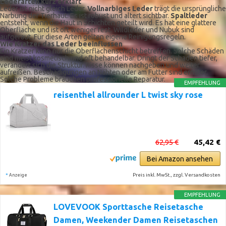
Lederarten kurz erklärt
Leder ist nicht gleich Leder.
Vollnarbiges Leder
trägt die ursprüngliche
Narbung der Tierhaut. Es ist robust und altert sichtbar.
Spaltleder
entsteht, wenn die Haut in Schichten geteilt wird. Es hat eine glattere
Oberfläche und ist oft weniger fest. Wildleder und Nubuk sind
aufgeraut. Für diese Arten gelten eigene Reinigungsregeln.
Wie Kratzer das Leder beeinflussen
Ein Kratzer kann nur die Oberflächenschicht betreffen. Solche Schäden
sind meist kosmetisch und oft behandelbar. Dringt der Schaden tiefer,
verändert sich die Struktur. Risse können nachgeben und weiter
aufreißen. Beschädigungen an Nähten oder am Futter sind ernster.
Solche Probleme brauchen professionelle Reparatur.
EMPFEHLUNG
reisenthel allrounder L twist sky rose
62,95 €
45,42 €
Bei Amazon ansehen
*
Preis inkl. MwSt., zzgl. Versandkosten
Anzeige
EMPFEHLUNG
LOVEVOOK Sporttasche Reisetasche
Damen, Weekender Damen Reisetaschen