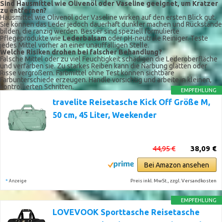
Sind Hausmittel wie Olivenöl oder Vaseline geeignet, um Kratzer
zu entfernen?
Hausmittel wie Olivenöl oder Vaseline wirken auf den ersten Blick gut.
Sie können das Leder jedoch dauerhaft dunkler machen und Rückstände
bilden, die ranzig werden. Besser sind speziell formulierte
Pflegeprodukte wie
Lederbalsam
oder pH-neutrale Reiniger. Teste
jedes Mittel vorher an einer unauffälligen Stelle.
Welche Risiken drohen bei falscher Behandlung?
Falsche Mittel oder zu viel Feuchtigkeit schädigen die Lederoberfläche
und verfärben sie. Zu starkes Reiben kann die Narbung glätten oder
Risse vergrößern. Farbmittel ohne Test können sichtbare
Farbunterschiede erzeugen. Handle vorsichtig und arbeite in kleinen,
kontrollierten Schritten.
EMPFEHLUNG
travelite Reisetasche Kick Off Größe M,
50 cm, 45 Liter, Weekender
44,95 €
38,09 €
Bei Amazon ansehen
*
Preis inkl. MwSt., zzgl. Versandkosten
Anzeige
EMPFEHLUNG
LOVEVOOK Sporttasche Reisetasche