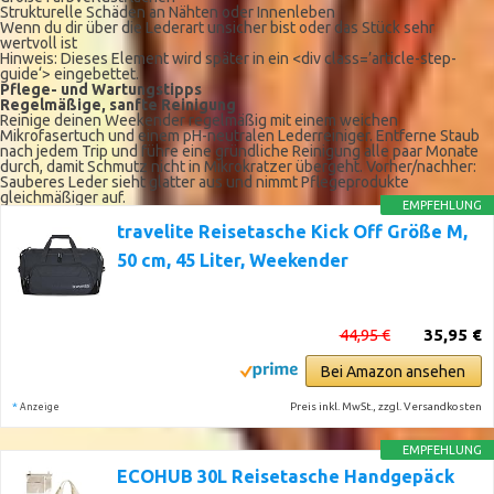
Strukturelle Schäden an Nähten oder Innenleben
Wenn du dir über die Lederart unsicher bist oder das Stück sehr
wertvoll ist
Hinweis: Dieses Element wird später in ein <div class=’article-step-
guide‘> eingebettet.
Pflege- und Wartungstipps
Regelmäßige, sanfte Reinigung
Reinige deinen Weekender regelmäßig mit einem weichen
Mikrofasertuch und einem pH-neutralen Lederreiniger. Entferne Staub
nach jedem Trip und führe eine gründliche Reinigung alle paar Monate
durch, damit Schmutz nicht in Mikrokratzer übergeht. Vorher/nachher:
Sauberes Leder sieht glatter aus und nimmt Pflegeprodukte
gleichmäßiger auf.
EMPFEHLUNG
travelite Reisetasche Kick Off Größe M,
50 cm, 45 Liter, Weekender
44,95 €
35,95 €
Bei Amazon ansehen
*
Preis inkl. MwSt., zzgl. Versandkosten
Anzeige
EMPFEHLUNG
ECOHUB 30L Reisetasche Handgepäck