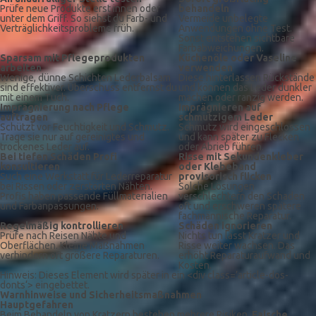
Prüfe neue Produkte erst innen oder
behandeln
unter dem Griff. So siehst du Farb- und
Vermeide unbelegte
Verträglichkeitsprobleme früh.
Anwendungen ohne Test.
Sonst entstehen sichtbare
Farbabweichungen.
Sparsam mit Pflegeprodukten
Küchenöle oder Vaseline
arbeiten
verwenden
Wenige, dünne Schichten Lederbalsam
Diese hinterlassen Rückstände
sind effektiver. Überschuss entfernst du
und können das Leder dunkler
mit einem Tuch.
machen oder ranzig werden.
Imprägnierung nach Pflege
Imprägnieren auf
auftragen
schmutzigem Leder
Schützt vor Feuchtigkeit und Schmutz.
Schmutz wird eingeschlossen
Trage sie nur auf gereinigtes und
und kann später zu Flecken
trockenes Leder auf.
oder Abrieb führen.
Bei tiefen Schäden Profi
Risse mit Sekundenkleber
konsultieren
oder Klebeband
Such eine Werkstatt für Lederreparatur
provisorisch flicken
bei Rissen oder zerstörten Nähten.
Solche Lösungen
Profis haben passende Füllmaterialien
verschlechtern den Schaden
und Farbanpassungen.
oft und erschweren spätere
fachmännische Reparatur.
Regelmäßig kontrollieren
Schäden ignorieren
Prüfe nach Reisen Nähte und
Nichts tun lässt Kratzer und
Oberflächen. Kleine Maßnahmen
Risse weiter wachsen. Das
verhindern oft größere Reparaturen.
erhöht Reparaturaufwand und
Kosten.
Hinweis: Dieses Element wird später in ein <div class=’article-dos-
donts‘> eingebettet.
Warnhinweise und Sicherheitsmaßnahmen
Hauptgefahren
Beim Behandeln von Kratzern bestehen mehrere Risiken.
Falsche