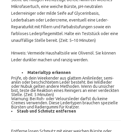
Mikrofasertuch, eine weiche Bürste, pH-neutralen
Lederreiniger oder milde Seife auf Glycerinbasis,
Lederbalsam oder Ledercreme, eventuell eine Leder-
Reparaturkit mit Fillern und Farbabstufungen sowie ein
farbloses Lederpflegemittel. Halte ein Teststück oder eine
unauffällige Stelle bereit. (Zeit: 5–10 Minuten)
Hinweis: Vermeide Haushaltsöle wie Olivenöl. Sie können
Leder dunkler machen und ranzig werden.
Materialtyp erkennen
Prüfe, ob dein Weekender aus glattem Anilinleder, semi-
anilin oder beschichtetem Leder besteht. Bei Wildleder
oder Nubuk gelten andere Methoden. Wenn du unsicher
bist, teste die Reaktion eines Reinigers an einer verdeckten
Stelle. (Zeit: 5 Minuten)
Warnung: Bei Roh- oder Veloursleder darfst du keine
Cremes verwenden. Diese Ledertypen brauchen spezielle
Bürsten und Radiergummi für Kratzer.
Staub und Schmutz entfernen
Entferne losen Schmutz mit einer weichen Bürste oder