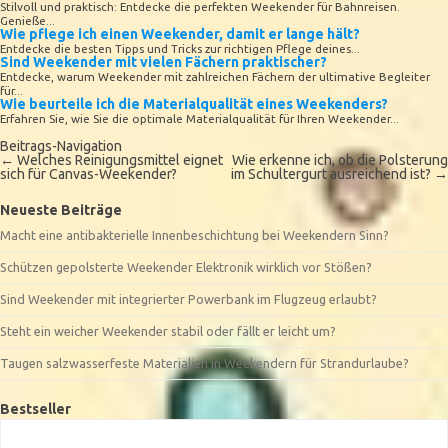
Stilvoll und praktisch: Entdecke die perfekten Weekender für Bahnreisen.
Genieße...
Wie pflege ich einen Weekender, damit er lange hält?
Entdecke die besten Tipps und Tricks zur richtigen Pflege deines...
Sind Weekender mit vielen Fächern praktischer?
Entdecke, warum Weekender mit zahlreichen Fächern der ultimative Begleiter
für...
Wie beurteile ich die Materialqualität eines Weekenders?
Erfahren Sie, wie Sie die optimale Materialqualität für Ihren Weekender...
Beitrags-Navigation
←
Welches Reinigungsmittel eignet
Wie erkenne ich, ob die Polsterung
sich für Canvas-Weekender?
im Schultergurt ausreichend ist?
→
Neueste Beiträge
Macht eine antibakterielle Innenbeschichtung bei Weekendern Sinn?
Schützen gepolsterte Weekender Elektronik wirklich vor Stößen?
Sind Weekender mit integrierter Powerbank im Flugzeug erlaubt?
Steht ein weicher Weekender stabil oder fällt er leicht um?
Taugen salzwasserfeste Materialien in Weekendern für Strandurlaube?
Bestseller