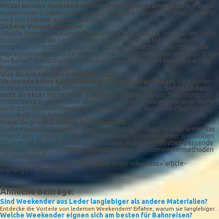
Mittel können Ausbleichen und Versprödung verursachen
. Alkohol,
Aceton oder scharfe Lösungsmittel entziehen dem Leder Fett. Dadurch
wird das Material spröde und rissig.
Sichere Vorgehensweise
Arbeite immer mit einem getesteten Produkt an einer verdeckten Stelle.
Nutze pH-neutrale Lederreiniger und ein weiches Mikrofasertuch.
Verwende Lederbalsam sparsam in dünnen Schichten. Bei Sprays wie
Imprägniersprays arbeite im Freien oder in gut belüfteten Räumen. Trage
bei Bedarf Schutzhandschuhe und vermeide direkten Hautkontakt mit
Pigmenten oder Klebern.
Was du unbedingt vermeiden solltest
Verwende keine Küchenöle wie Olivenöl oder Rapsöl
. Sie können
dunkle Flecken und einen ranzigen Geruch erzeugen.
Setze Leder
nicht direkter Hitze oder Sonnenstrahlung aus
, um Trocknung und
Verformung zu verhindern. Klebstoffreste oder Sekundenkleber dürfen
nicht zur schnellen Reparatur genutzt werden, da sie die Oberfläche
dauerhaft schädigen können.
Wann du professionelle Hilfe brauchst
Suche Profihilfe bei tiefen Rissen, beschädigten Nähten oder wenn das
Innenfutter sichtbar ist. Bei großflächigem Farbverlust oder wertvollen
Stücken ist die Fachwerkstatt die sichere Wahl. Profis haben passende
Farbanpassungen und Reparaturmaterialien, die Heimwerkermethoden
oft übertreffen.
Hinweis: Dieses Element wird später in ein <div class=’article-
warnings‘> eingebettet.
Ähnliche Beiträge:
Sind Weekender aus Leder langlebiger als andere Materialien?
Entdecke die Vorteile von ledernen Weekendern! Erfahre, warum sie langlebiger...
Welche Weekender eignen sich am besten für Bahnreisen?