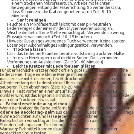
einem trockenen Mikrofasertuch. Arbeite mit leichten
Bewegungen entlang der Faserrichtung. So verhinderst du,
dass Schmutz in die Kratzer gerieben wird. (Zeit: 5–10
Minuten)
Sanft reinigen
Feuchte ein Mikrofasertuch leicht mit dem pH-neutralen
Lederreiniger oder einer milden Glycerinseifenlösung an.
Wische die betroffene Stelle vorsichtig ab. Verwende so wenig
Flüssigkeit wie möglich. (Zeit: 10–15 Minuten)
Hinweis: Gut ausgeswrungenes Tuch verwenden. Keine starken
Löser oder Alkoholhaltiges Reinigungsmittel verwenden.
Trocknen lassen
Lass das Leder bei Raumtemperatur vollständig trocknen. Halte
es fern von Heizkörpern und direkter Sonne. Dies verhindert
Verformung und Ausbleichen. (Zeit: 30–60 Minuten)
Leichte Kratzer mit Lederbalsam glätten
Für oberflächliche Kratzer reicht oft ein gutes Lederbalsam oder eine
Ledercreme. Trage eine kleine Menge mit einem weichen Tuch auf und
massiere sie mit kreisenden, leicht drückenden Bewegungen ein.
Arbeite entlang der Lederstruktur. Überschüssiges Produkt mit einem
sauberen Tuch abnehmen. (Zeit: 10–20 Minuten)
Hinweis: Test vorher an einer unauffälligen Stelle. Wenn das Leder
dunkler wird, ist das Ergebnis sichtbar. Gewöhnlich hellt sich das Leder
nach dem Trocknen etwas auf.
Farbunterschiede ausgleichen
Wenn der Kratzer die Farbe entfernt hat, verwende einen
Nachfärber
oder eine Recoloring-Balm
aus dem Bereich Lederpflegemittel. Trage
dünne Schichten auf und lasse jede Schicht trocknen. Passe die
Farbschichten vorsichtig an, bis die Stelle optisch passt. (Zeit: 1–3
Stunden, abhängig von Trocknungszeiten)
Warnung: Farbmittel können dauerhaft sein. Immer erst an einer
verdeckten Stelle testen.