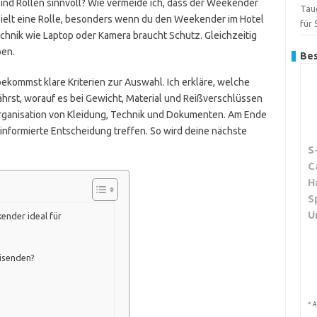
sind Rollen sinnvoll? Wie vermeide ich, dass der Weekender
Tau
spielt eine Rolle, besonders wenn du den Weekender im Hotel
für
chnik wie Laptop oder Kamera braucht Schutz. Gleichzeitig
ben.
Bes
Du bekommst klare Kriterien zur Auswahl. Ich erkläre, welche
ährst, worauf es bei Gewicht, Material und Reißverschlüssen
Organisation von Kleidung, Technik und Dokumenten. Am Ende
nformierte Entscheidung treffen. So wird deine nächste
S
C
H
S
U
ender ideal für
isenden?
*
A