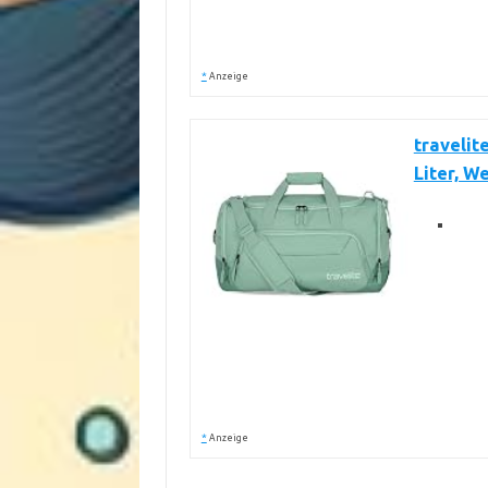
*
Anzeige
travelit
Liter, W
*
Anzeige