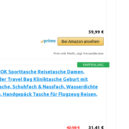
59,99 €
Bei Amazon ansehen
Preis inkl. MwSt., zzgl. Versandkosten
EMPFEHLUNG
K Sporttasche Reisetasche Damen,
r Travel Bag Kliniktasche Geburt mit
sche, Schuhfach & Nassfach, Wasserdichte
, Handgepäck Tasche für Flugzeug Reisen,
42,98 €
31,41 €