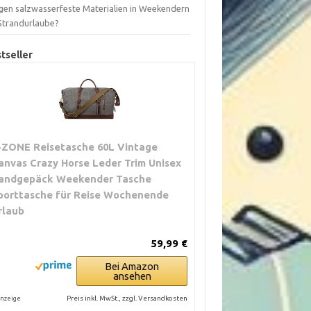
gen salzwasserfeste Materialien in Weekendern
 Strandurlaube?
tseller
-ZONE Reisetasche 60L Vintage
anvas Crazy Horse Leder Trim Unisex
andgepäck Weekender Tasche
porttasche für Reise Wochenende
rlaub
59,99 €
Bei Amazon
ansehen
Preis inkl. MwSt., zzgl. Versandkosten
nzeige