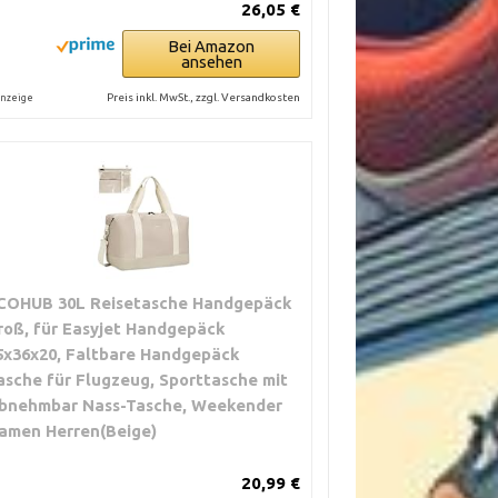
26,05 €
Bei Amazon
ansehen
Preis inkl. MwSt., zzgl. Versandkosten
nzeige
COHUB 30L Reisetasche Handgepäck
roß, für Easyjet Handgepäck
5x36x20, Faltbare Handgepäck
asche für Flugzeug, Sporttasche mit
bnehmbar Nass-Tasche, Weekender
amen Herren(Beige)
20,99 €