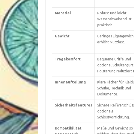
Material
Robust und leicht.
Wasserabweisend ist
praktisch.
Gewicht
Geringes Eigengewich
erhöht Nutzlast.
Tragekomfort
Bequeme Griffe und
optional Schultergurt
Polsterung reduziert 
Innenaufteilung
Klare Fächer für Kleid
Schuhe, Technik und
Dokumente.
Sicherheitsfeatures
Sichere Reißverschlüs
optionale
Schlossvorrichtung.
Kompatibilität
Maße und Gewicht so