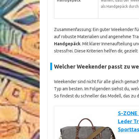
Handgepäck
wählen, dass der Wee
als Handgepäck durch
Zusammenfassung: Ein guter Weekender für S
auf robuste Materialien und angenehme Tra
Handgepäck
. Mit klarer Innenaufteilung u
stressfrei. Diese Kriterien helfen dir, geziel
Welcher Weekender passt zu we
Weekender sind nicht für alle gleich gemach
Typ am besten. Im Folgenden siehst du, wel
So findest du schneller das Modell, das zu d
S-ZONE 
Leder T
Sportta