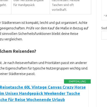
kender
oder Herstellerangabe
nachmessen. Flexible
geht.
für Handgepäck
Taschen sind oft
vorteilhaft.
*
A
tädtereisen ist kompakt, leicht und gut organisiert. Achte
Suc
geeigenschaften. Prüfe vor dem Kauf die Maße in Bezug auf
nd sinnvollen Sicherheitsfunktionen bleibt deine Reise
t zu vergleichen.
lchem Reisenden?
t. Je nach Reiseverhalten und Prioritäten passt ein anderer
che Eigenschaften für typische Nutzergruppen wichtig sind.
einer Städtereise passt.
EMPFEHLUNG
Reisetasche 60L Vintage Canvas Crazy Horse
rim Unisex Handgepäck Weekender Tasche
sche für Reise Wochenende Urlaub