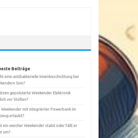
este Beiträge
t eine antibakterielle Innenbeschichtung bei
kendern Sinn?
ützen gepolsterte Weekender Elektronik
lich vor Stößen?
d Weekender mit integrierter Powerbank im
gzeug erlaubt?
t ein weicher Weekender stabil oder fällt er
ht um?