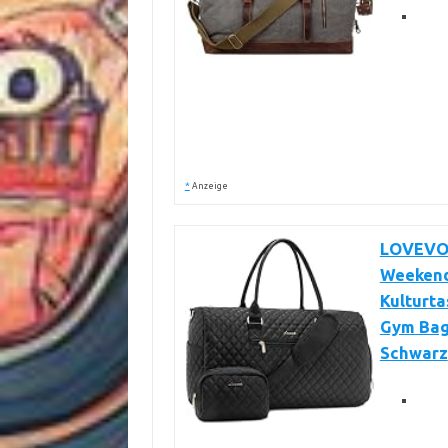
*
Anzeige
LOVEVOO
Weekende
Kulturta
Gym Bag
Schwarz