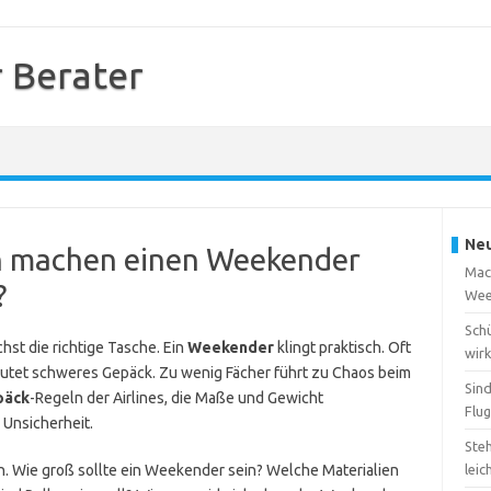
 Berater
Neu
n machen einen Weekender
Mach
?
Wee
Sch
chst die richtige Tasche. Ein
Weekender
klingt praktisch. Oft
wirk
deutet schweres Gepäck. Zu wenig Fächer führt zu Chaos beim
Sin
päck
-Regeln der Airlines, die Maße und Gewicht
Flu
 Unsicherheit.
Steh
. Wie groß sollte ein Weekender sein? Welche Materialien
leic