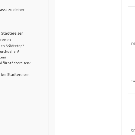
asst zu deiner
 Städtereisen
reisen
r
gen Städtetrip?
durchgehen?
ten?
 für Städtereisen?
 bei Städtereisen
*
A
t