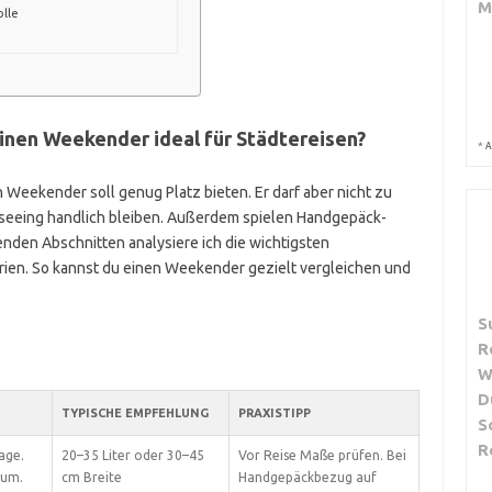
M
lle
nen Weekender ideal für Städtereisen?
*
A
Ein Weekender soll genug Platz bieten. Er darf aber nicht zu
tseeing handlich bleiben. Außerdem spielen Handgepäck-
lgenden Abschnitten analysiere ich die wichtigsten
rien. So kannst du einen Weekender gezielt vergleichen und
S
R
W
D
TYPISCHE EMPFEHLUNG
PRAXISTIPP
S
R
age.
20–35 Liter oder 30–45
Vor Reise Maße prüfen. Bei
aum.
cm Breite
Handgepäckbezug auf