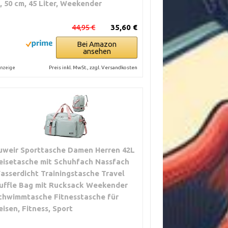
, 50 cm, 45 Liter, Weekender
44,95 €
35,60 €
Bei Amazon
ansehen
Preis inkl. MwSt., zzgl. Versandkosten
nzeige
uweir Sporttasche Damen Herren 42L
eisetasche mit Schuhfach Nassfach
asserdicht Trainingstasche Travel
uffle Bag mit Rucksack Weekender
chwimmtasche Fitnesstasche für
eisen, Fitness, Sport