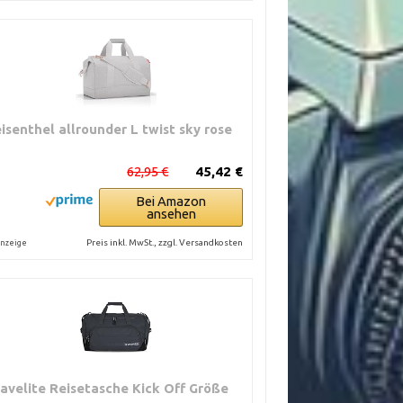
eisenthel allrounder L twist sky rose
62,95 €
45,42 €
Bei Amazon
ansehen
Preis inkl. MwSt., zzgl. Versandkosten
nzeige
ravelite Reisetasche Kick Off Größe