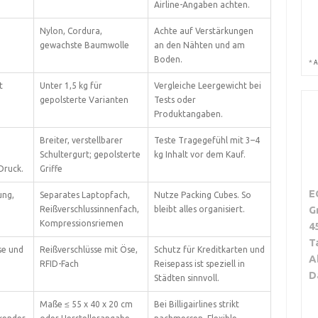
Airline-Angaben achten.
Nylon, Cordura,
Achte auf Verstärkungen
gewachste Baumwolle
an den Nähten und am
Boden.
*
A
t
Unter 1,5 kg für
Vergleiche Leergewicht bei
gepolsterte Varianten
Tests oder
Produktangaben.
Breiter, verstellbarer
Teste Tragegefühl mit 3–4
.
Schultergurt; gepolsterte
kg Inhalt vor dem Kauf.
Druck.
Griffe
E
ung,
Separates Laptopfach,
Nutze Packing Cubes. So
G
Reißverschlussinnenfach,
bleibt alles organisiert.
Kompressionsriemen
4
T
se und
Reißverschlüsse mit Öse,
Schutz für Kreditkarten und
A
RFID-Fach
Reisepass ist speziell in
D
Städten sinnvoll.
Maße ≤ 55 x 40 x 20 cm
Bei Billigairlines strikt