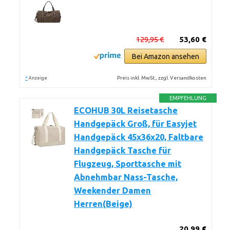
129,95 €
53,60 €
Bei Amazon ansehen
*
Preis inkl. MwSt., zzgl. Versandkosten
Anzeige
EMPFEHLUNG
ECOHUB 30L Reisetasche
Handgepäck Groß, für Easyjet
Handgepäck 45x36x20, Faltbare
Handgepäck Tasche für
Flugzeug, Sporttasche mit
Abnehmbar Nass-Tasche,
Weekender Damen
Herren(Beige)
20,99 €