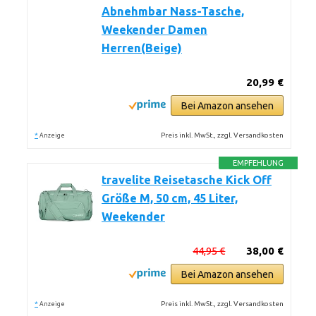
Abnehmbar Nass-Tasche,
Weekender Damen
Herren(Beige)
20,99 €
Bei Amazon ansehen
*
Preis inkl. MwSt., zzgl. Versandkosten
Anzeige
EMPFEHLUNG
travelite Reisetasche Kick Off
Größe M, 50 cm, 45 Liter,
Weekender
44,95 €
38,00 €
Bei Amazon ansehen
*
Preis inkl. MwSt., zzgl. Versandkosten
Anzeige