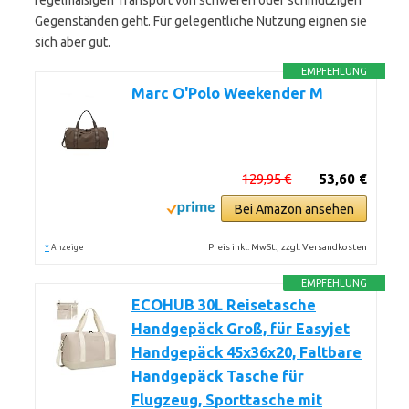
regelmäßigen Transport von schweren oder schmutzigen
Gegenständen geht. Für gelegentliche Nutzung eignen sie
sich aber gut.
EMPFEHLUNG
Marc O'Polo Weekender M
129,95 €
53,60 €
Bei Amazon ansehen
*
Preis inkl. MwSt., zzgl. Versandkosten
Anzeige
EMPFEHLUNG
ECOHUB 30L Reisetasche
Handgepäck Groß, für Easyjet
Handgepäck 45x36x20, Faltbare
Handgepäck Tasche für
Flugzeug, Sporttasche mit