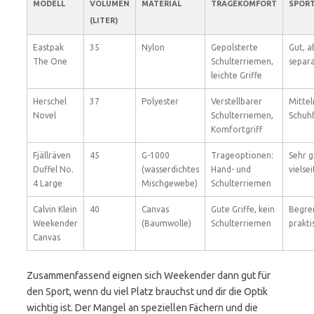
MODELL
VOLUMEN
MATERIAL
TRAGEKOMFORT
SPORT
(LITER)
Eastpak
35
Nylon
Gepolsterte
Gut, a
The One
Schulterriemen,
separ
leichte Griffe
Herschel
37
Polyester
Verstellbarer
Mittel
Novel
Schulterriemen,
Schuh
Komfortgriff
Fjällräven
45
G-1000
Trageoptionen:
Sehr g
Duffel No.
(wasserdichtes
Hand- und
vielsei
4 Large
Mischgewebe)
Schulterriemen
Calvin Klein
40
Canvas
Gute Griffe, kein
Begre
Weekender
(Baumwolle)
Schulterriemen
prakti
Canvas
Zusammenfassend eignen sich Weekender dann gut für
den Sport, wenn du viel Platz brauchst und dir die Optik
wichtig ist. Der Mangel an speziellen Fächern und die