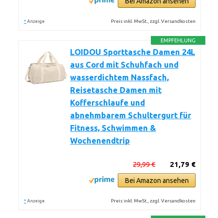
Bei Amazon ansehen
*
Preis inkl. MwSt., zzgl. Versandkosten
Anzeige
EMPFEHLUNG
LOIDOU Sporttasche Damen 24L
aus Cord mit Schuhfach und
wasserdichtem Nassfach,
Reisetasche Damen mit
Kofferschlaufe und
abnehmbarem Schultergurt für
Fitness, Schwimmen &
Wochenendtrip
29,99 €
21,79 €
Bei Amazon ansehen
*
Preis inkl. MwSt., zzgl. Versandkosten
Anzeige