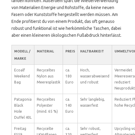
landen könnten. Außerdem spart die Wiederverwendung
von Materialien Energie und Rohstoffe, da keine neuen
Fasern oder Kunststoffe hergestellt werden müssen. Am
Ende profitierst du von einem Produkt, das oft genauso
robust und funktional ist wie herkömmliche Taschen, dabei
aber einen kleineren ökologischen Fußabdruck hinterlässt.
MODELL /
MATERIAL
PREIS
HALTBARKEIT
UMWELTVOR
MARKE
Ecoalf
Recyceltes
ca.
Hoch,
Vermeidet
Weekend
Nylon aus
180
wasserabweisend
Meeresvers
Bag
Meeresplastik
Euro
und robust
reduziert
Neuprodukt
Patagonia
Recyceltes
ca.
Sehr langlebig,
Reduziert Pl
Black
Polyester
140
wasserfest
hohe Recyc
Hole
(mind. 65 %)
Euro
Duffel 40L
Freitag
Recycelte
ca.
Sehr robust,
Upcycling v
F559
LKW-Planen
320
wetterfest
Altmateriel