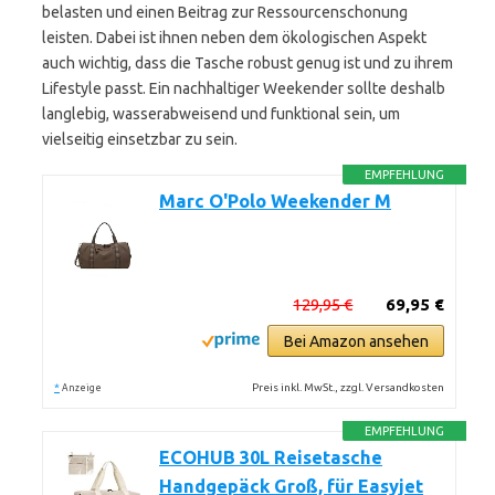
belasten und einen Beitrag zur Ressourcenschonung
leisten. Dabei ist ihnen neben dem ökologischen Aspekt
auch wichtig, dass die Tasche robust genug ist und zu ihrem
Lifestyle passt. Ein nachhaltiger Weekender sollte deshalb
langlebig, wasserabweisend und funktional sein, um
vielseitig einsetzbar zu sein.
EMPFEHLUNG
Marc O'Polo Weekender M
129,95 €
69,95 €
Bei Amazon ansehen
*
Preis inkl. MwSt., zzgl. Versandkosten
Anzeige
EMPFEHLUNG
ECOHUB 30L Reisetasche
Handgepäck Groß, für Easyjet