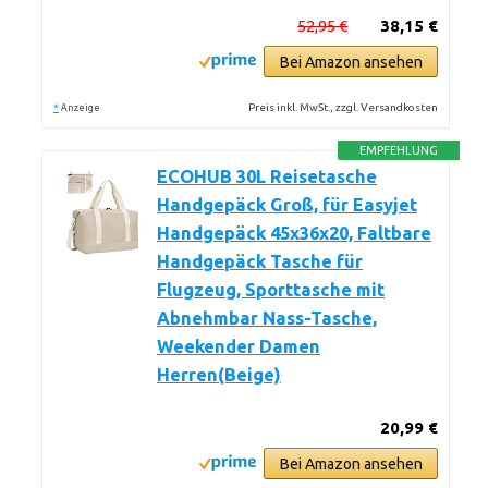
52,95 €
38,15 €
Bei Amazon ansehen
*
Preis inkl. MwSt., zzgl. Versandkosten
Anzeige
EMPFEHLUNG
ECOHUB 30L Reisetasche
Handgepäck Groß, für Easyjet
Handgepäck 45x36x20, Faltbare
Handgepäck Tasche für
Flugzeug, Sporttasche mit
Abnehmbar Nass-Tasche,
Weekender Damen
Herren(Beige)
20,99 €
Bei Amazon ansehen