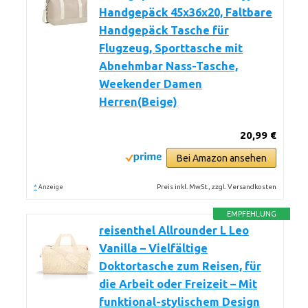
Handgepäck 45x36x20, Faltbare
Handgepäck Tasche für
Flugzeug, Sporttasche mit
Abnehmbar Nass-Tasche,
Weekender Damen
Herren(Beige)
20,99 €
Bei Amazon ansehen
*
Preis inkl. MwSt., zzgl. Versandkosten
Anzeige
EMPFEHLUNG
reisenthel Allrounder L Leo
Vanilla – Vielfältige
Doktortasche zum Reisen, für
die Arbeit oder Freizeit – Mit
funktional-stylischem Design