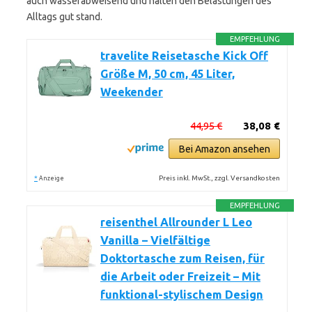
auch wasserabweisend und halten den Belastungen des
Alltags gut stand.
EMPFEHLUNG
travelite Reisetasche Kick Off
Größe M, 50 cm, 45 Liter,
Weekender
44,95 €
38,08 €
Bei Amazon ansehen
*
Preis inkl. MwSt., zzgl. Versandkosten
Anzeige
EMPFEHLUNG
reisenthel Allrounder L Leo
Vanilla – Vielfältige
Doktortasche zum Reisen, für
die Arbeit oder Freizeit – Mit
funktional-stylischem Design